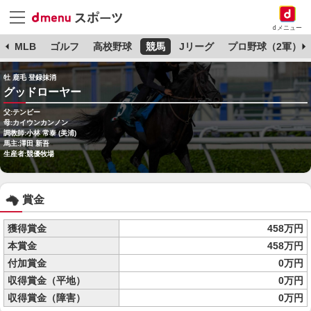
dメニュー
球
MLB
ゴルフ
高校野球
競馬
Jリーグ
プロ野球（2軍）
牡 鹿毛 登録抹消
グッドローヤー
父:テンビー
母:カイウンカンノン
調教師:小林 常泰 (美浦)
馬主:澤田 新吾
生産者:競優牧場
賞金
獲得賞金
458万円
本賞金
458万円
付加賞金
0万円
収得賞金（平地）
0万円
収得賞金（障害）
0万円