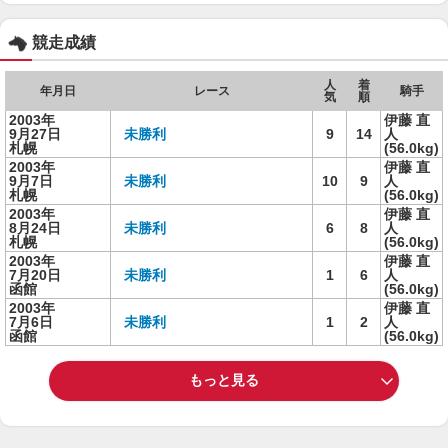
競走成績
人
着
年月日
レース
騎手
気
順
2003年
伊藤 直
9月27日
未勝利
9
14
人
札幌
(56.0kg)
2003年
伊藤 直
9月7日
未勝利
10
9
人
札幌
(56.0kg)
2003年
伊藤 直
8月24日
未勝利
6
8
人
札幌
(56.0kg)
2003年
伊藤 直
7月20日
未勝利
1
6
人
函館
(56.0kg)
2003年
伊藤 直
7月6日
未勝利
1
2
人
函館
(56.0kg)
もっと見る