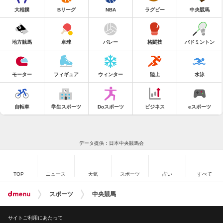
大相撲
Bリーグ
NBA
ラグビー
中央競馬
地方競馬
卓球
バレー
格闘技
バドミントン
モーター
フィギュア
ウィンター
陸上
水泳
自転車
学生スポーツ
Doスポーツ
ビジネス
eスポーツ
データ提供：日本中央競馬会
TOP
ニュース
天気
スポーツ
占い
すべて
スポーツ
中央競馬
サイトご利用にあたって