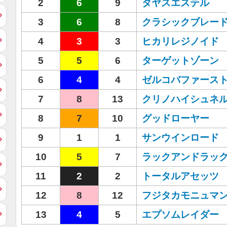
2
6
9
タヤスエステル
3
6
8
クラシックブレー
4
3
3
ヒカリレジノイド
5
5
6
ターゲットゾーン
6
4
4
ゼルコバファース
7
8
13
クリノハイシュネ
8
7
10
グッドローヤー
9
1
1
サンウインロード
10
5
7
ラックアンドラッ
11
2
2
トータルアセッツ
12
8
12
フジタカモニュマ
13
4
5
エプソムレイダー