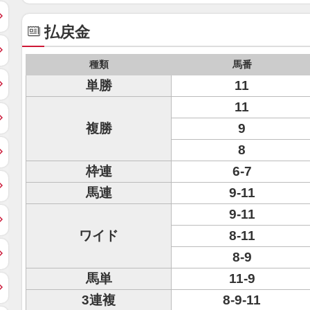
払戻金
種類
馬番
単勝
11
11
複勝
9
8
枠連
6-7
馬連
9-11
9-11
ワイド
8-11
8-9
馬単
11-9
3連複
8-9-11