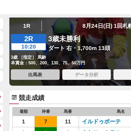
1R
8月24日(日) 1回札
2R
3歳未勝利
10:20
ダート 右・1,700m 13頭
3歳 ［指定］ 馬齢
本賞金：500、200、130、75、50万円
出馬表
データ分析
競走成績
着順
枠番
馬番
馬名
1
7
11
イルドゥボーテ