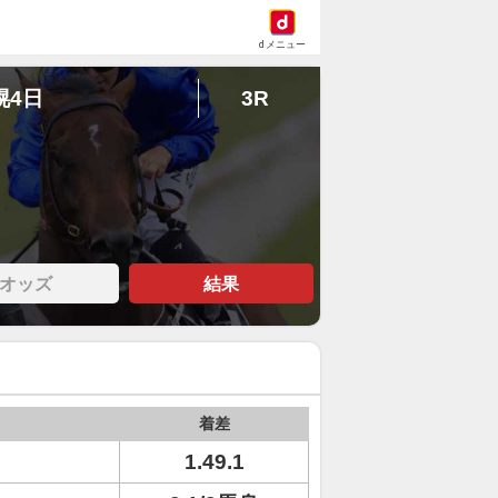
dメニュー
幌4日
3R
オッズ
結果
着差
1.49.1