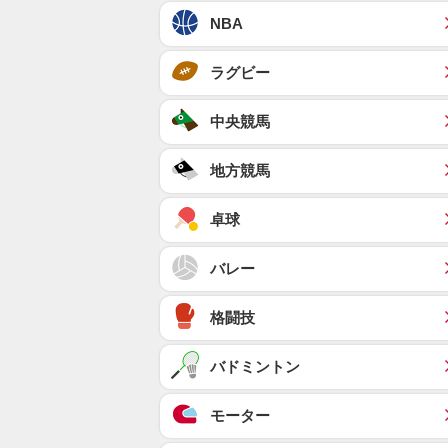
NBA
ラグビー
中央競馬
地方競馬
卓球
バレー
格闘技
バドミントン
モーター