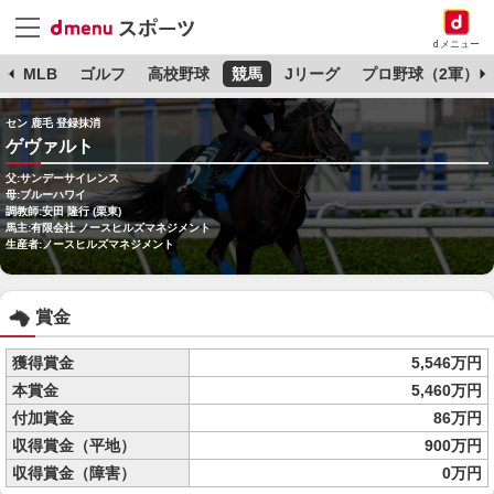
dメニュー
球
MLB
ゴルフ
高校野球
競馬
Jリーグ
プロ野球（2軍）
セン 鹿毛 登録抹消
ゲヴァルト
父:サンデーサイレンス
母:ブルーハワイ
調教師:安田 隆行 (栗東)
馬主:有限会社 ノースヒルズマネジメント
生産者:ノースヒルズマネジメント
賞金
獲得賞金
5,546万円
本賞金
5,460万円
付加賞金
86万円
収得賞金（平地）
900万円
収得賞金（障害）
0万円