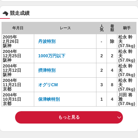
競走成績
人
着
年月日
レース
騎手
気
順
2005年
松永 幹
2月26日
丹波特別
-
除
夫
阪神
(57.5kg)
2004年
松永 幹
12月25日
1000万円以下
2
2
夫
阪神
(57.0kg)
2004年
松永 幹
12月12日
摂津特別
2
4
夫
阪神
(57.0kg)
2004年
松永 幹
11月21日
オグリCM
3
8
夫
京都
(57.0kg)
2004年
川田 将
10月31日
保津峡特別
1
4
雅
京都
(57.0kg)
もっと見る