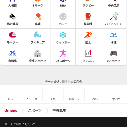
大相撲
Bリーグ
NBA
ラグビー
中央競馬
地方競馬
卓球
バレー
格闘技
バドミントン
モーター
フィギュア
ウィンター
陸上
水泳
自転車
学生スポーツ
Doスポーツ
ビジネス
eスポーツ
データ提供：日本中央競馬会
TOP
ニュース
天気
スポーツ
占い
すべて
スポーツ
中央競馬
サイトご利用にあたって