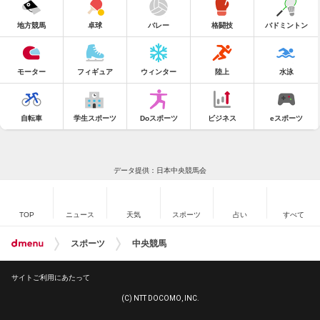
地方競馬
卓球
バレー
格闘技
バドミントン
モーター
フィギュア
ウィンター
陸上
水泳
自転車
学生スポーツ
Doスポーツ
ビジネス
eスポーツ
データ提供：日本中央競馬会
TOP
ニュース
天気
スポーツ
占い
すべて
スポーツ
中央競馬
サイトご利用にあたって
(C) NTT DOCOMO, INC.