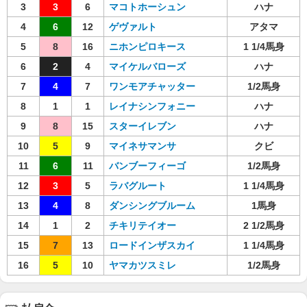
3
3
6
マコトホーシュン
ハナ
4
6
12
ゲヴァルト
アタマ
5
8
16
ニホンピロキース
1 1/4馬身
6
2
4
マイケルバローズ
ハナ
7
4
7
ワンモアチャッター
1/2馬身
8
1
1
レイナシンフォニー
ハナ
9
8
15
スターイレブン
ハナ
10
5
9
マイネサマンサ
クビ
11
6
11
バンブーフィーゴ
1/2馬身
12
3
5
ラバグルート
1 1/4馬身
13
4
8
ダンシングブルーム
1馬身
14
1
2
チキリテイオー
2 1/2馬身
15
7
13
ロードインザスカイ
1 1/4馬身
16
5
10
ヤマカツスミレ
1/2馬身