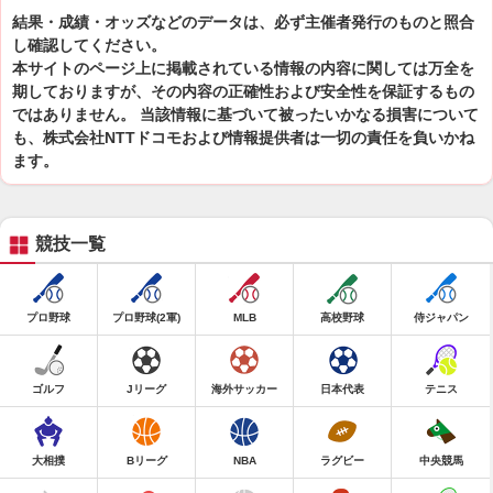
結果・成績・オッズなどのデータは、必ず主催者発行のものと照合
し確認してください。
本サイトのページ上に掲載されている情報の内容に関しては万全を
期しておりますが、その内容の正確性および安全性を保証するもの
ではありません。 当該情報に基づいて被ったいかなる損害について
も、株式会社NTTドコモおよび情報提供者は一切の責任を負いかね
ます。
競技一覧
プロ野球
プロ野球(2軍)
MLB
高校野球
侍ジャパン
ゴルフ
Jリーグ
海外サッカー
日本代表
テニス
大相撲
Bリーグ
NBA
ラグビー
中央競馬