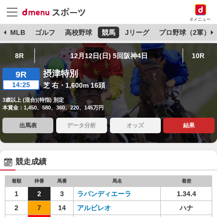
dメニュー
球
MLB
ゴルフ
高校野球
競馬
Jリーグ
プロ野球（2軍）
8R
12月12日(日) 5回阪神4日
10R
摂津特別
9R
14:25
芝 右・1,600m 16頭
3歳以上 (混合)(特指) 別定
本賞金：1,450、580、360、220、145万円
出馬表
データ分析
オッズ
結果
競走成績
着順
枠番
馬番
馬名
着差
1
2
3
ラバンディエーラ
1.34.4
2
7
14
アルビレオ
ハナ