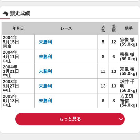
競走成績
人
着
年月日
レース
騎手
気
順
2004年
宗像 徹
5月15日
未勝利
5
12
(59.0kg)
東京
2004年
宗像 徹
4月11日
未勝利
8
6
(59.0kg)
中山
2004年
宗像 徹
3月21日
未勝利
11
13
(59.0kg)
中山
2003年
坂井 千
9月27日
未勝利
13
13
明
中山
(56.0kg)
2003年
△田辺
9月13日
未勝利
6
8
裕信
中山
(54.0kg)
もっと見る