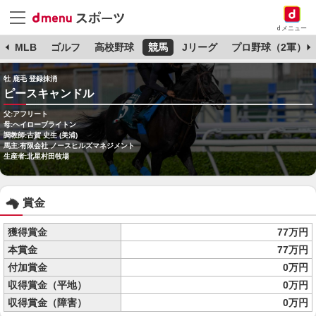
dメニュー
球
MLB
ゴルフ
高校野球
競馬
Jリーグ
プロ野球（2軍）
牡 鹿毛 登録抹消
ピースキャンドル
父:アフリート
母:ヘイローブライトン
調教師:古賀 史生 (美浦)
馬主:有限会社 ノースヒルズマネジメント
生産者:北星村田牧場
賞金
獲得賞金
77万円
本賞金
77万円
付加賞金
0万円
収得賞金（平地）
0万円
収得賞金（障害）
0万円