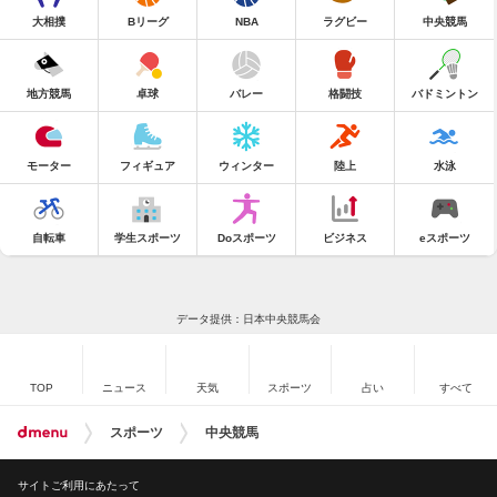
大相撲
Bリーグ
NBA
ラグビー
中央競馬
地方競馬
卓球
バレー
格闘技
バドミントン
モーター
フィギュア
ウィンター
陸上
水泳
自転車
学生スポーツ
Doスポーツ
ビジネス
eスポーツ
データ提供：日本中央競馬会
TOP
ニュース
天気
スポーツ
占い
すべて
スポーツ
中央競馬
サイトご利用にあたって