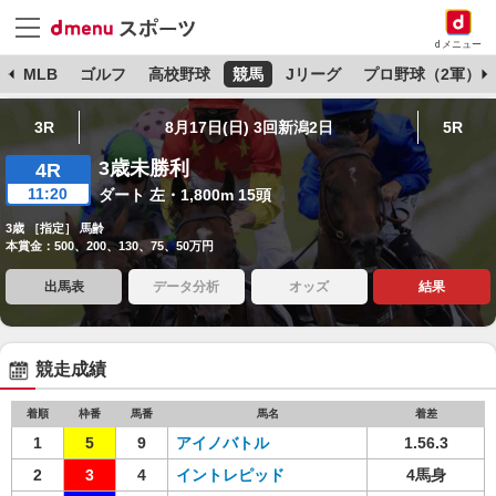
dメニュー
球
MLB
ゴルフ
高校野球
競馬
Jリーグ
プロ野球（2軍）
3R
8月17日(日) 3回新潟2日
5R
3歳未勝利
4R
11:20
ダート 左・1,800m 15頭
3歳 ［指定］ 馬齢
本賞金：500、200、130、75、50万円
出馬表
データ分析
オッズ
結果
競走成績
着順
枠番
馬番
馬名
着差
1
5
9
アイノバトル
1.56.3
2
3
4
イントレピッド
4馬身