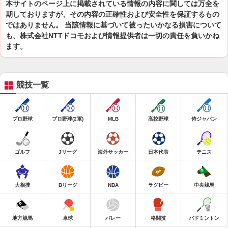
本サイトのページ上に掲載されている情報の内容に関しては万全を
期しておりますが、その内容の正確性および安全性を保証するもの
ではありません。 当該情報に基づいて被ったいかなる損害について
も、株式会社NTTドコモおよび情報提供者は一切の責任を負いかね
ます。
競技一覧
プロ野球
プロ野球(2軍)
MLB
高校野球
侍ジャパン
ゴルフ
Jリーグ
海外サッカー
日本代表
テニス
大相撲
Bリーグ
NBA
ラグビー
中央競馬
地方競馬
卓球
バレー
格闘技
バドミントン