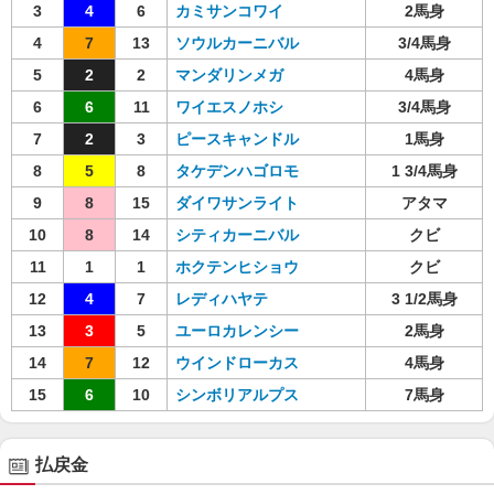
3
4
6
カミサンコワイ
2馬身
4
7
13
ソウルカーニバル
3/4馬身
5
2
2
マンダリンメガ
4馬身
6
6
11
ワイエスノホシ
3/4馬身
7
2
3
ピースキャンドル
1馬身
8
5
8
タケデンハゴロモ
1 3/4馬身
9
8
15
ダイワサンライト
アタマ
10
8
14
シティカーニバル
クビ
11
1
1
ホクテンヒショウ
クビ
12
4
7
レディハヤテ
3 1/2馬身
13
3
5
ユーロカレンシー
2馬身
14
7
12
ウインドローカス
4馬身
15
6
10
シンボリアルプス
7馬身
払戻金