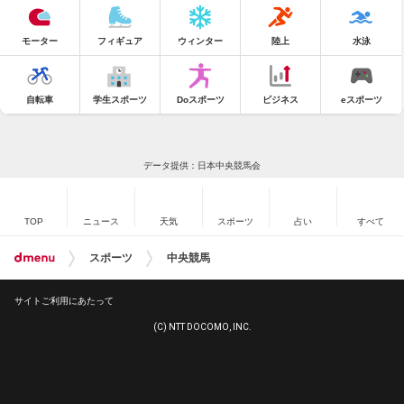
モーター
フィギュア
ウィンター
陸上
水泳
自転車
学生スポーツ
Doスポーツ
ビジネス
eスポーツ
データ提供：日本中央競馬会
TOP
ニュース
天気
スポーツ
占い
すべて
スポーツ
中央競馬
サイトご利用にあたって
(C) NTT DOCOMO, INC.