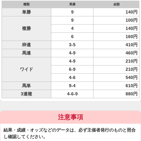
種類
馬番
金額
単勝
9
140円
9
100円
複勝
4
140円
6
160円
枠連
3-5
410円
馬連
4-9
460円
4-9
210円
ワイド
6-9
210円
4-6
540円
馬単
9-4
610円
3連複
4-6-9
880円
注意事項
結果・成績・オッズなどのデータは、必ず主催者発行のものと照合
し確認してください。