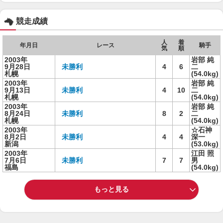
競走成績
人
着
年月日
レース
騎手
気
順
2003年
岩部 純
9月28日
未勝利
4
6
二
札幌
(54.0kg)
2003年
岩部 純
9月13日
未勝利
4
10
二
札幌
(54.0kg)
2003年
岩部 純
8月24日
未勝利
8
2
二
札幌
(54.0kg)
2003年
☆石神
8月2日
未勝利
4
4
深一
新潟
(53.0kg)
2003年
江田 照
7月6日
未勝利
7
7
男
福島
(54.0kg)
もっと見る