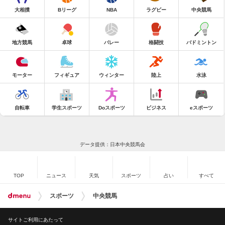
大相撲
Bリーグ
NBA
ラグビー
中央競馬
地方競馬
卓球
バレー
格闘技
バドミントン
モーター
フィギュア
ウィンター
陸上
水泳
自転車
学生スポーツ
Doスポーツ
ビジネス
eスポーツ
データ提供：日本中央競馬会
TOP
ニュース
天気
スポーツ
占い
すべて
スポーツ
中央競馬
サイトご利用にあたって