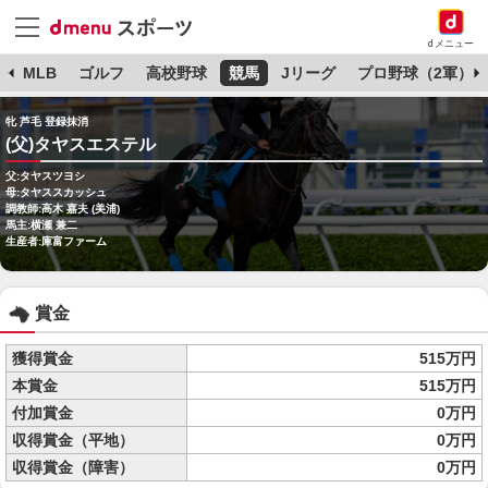
dメニュー
球
MLB
ゴルフ
高校野球
競馬
Jリーグ
プロ野球（2軍）
牝 芦毛 登録抹消
(父)タヤスエステル
父:タヤスツヨシ
母:タヤススカッシュ
調教師:高木 嘉夫 (美浦)
馬主:横瀬 兼二
生産者:庫富ファーム
賞金
獲得賞金
515万円
本賞金
515万円
付加賞金
0万円
収得賞金（平地）
0万円
収得賞金（障害）
0万円