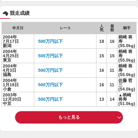
競走成績
人
着
年月日
レース
騎手
気
順
2004年
柄崎 将
7月17日
500万円以下
18
16
寿
新潟
(55.0kg)
2004年
柄崎 将
4月25日
500万円以下
15
15
寿
東京
(55.0kg)
2004年
柄崎 将
4月3日
500万円以下
16
11
寿
福島
(55.0kg)
2004年
佐藤 哲
1月18日
500万円以下
16
11
三
小倉
(54.0kg)
2003年
▲柄崎
12月20日
500万円以下
13
14
将寿
中京
(51.0kg)
もっと見る