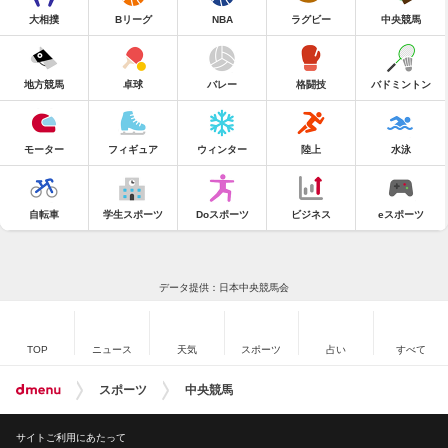
大相撲
Bリーグ
NBA
ラグビー
中央競馬
地方競馬
卓球
バレー
格闘技
バドミントン
モーター
フィギュア
ウィンター
陸上
水泳
自転車
学生スポーツ
Doスポーツ
ビジネス
eスポーツ
データ提供：日本中央競馬会
TOP
ニュース
天気
スポーツ
占い
すべて
スポーツ
中央競馬
サイトご利用にあたって