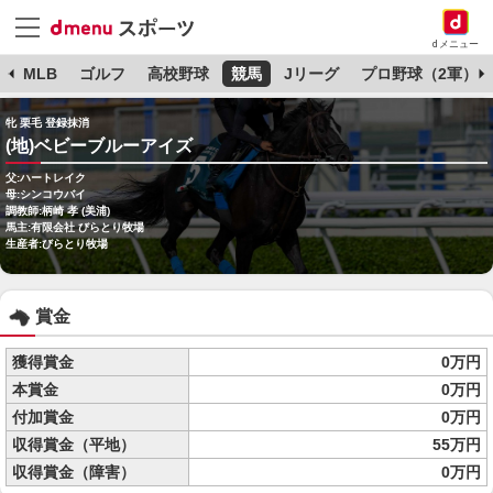
dメニュー
球
MLB
ゴルフ
高校野球
競馬
Jリーグ
プロ野球（2軍）
牝 栗毛 登録抹消
(地)ベビーブルーアイズ
父:ハートレイク
母:シンコウバイ
調教師:柄崎 孝 (美浦)
馬主:有限会社 びらとり牧場
生産者:びらとり牧場
賞金
獲得賞金
0万円
本賞金
0万円
付加賞金
0万円
収得賞金（平地）
55万円
収得賞金（障害）
0万円