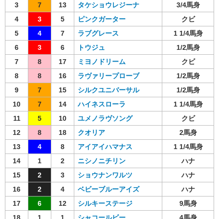
3
7
13
タケショウレジーナ
3/4馬身
4
3
5
ピンクガーター
クビ
5
4
7
ラブグレース
1 1/4馬身
6
3
6
トウジュ
1/2馬身
7
8
17
ミヨノドリーム
クビ
8
8
16
ラヴァリープローブ
1/2馬身
9
7
15
シルクユニバーサル
1/2馬身
10
7
14
ハイネスローラ
1 1/4馬身
11
5
10
ユメノラヴソング
クビ
12
8
18
クオリア
2馬身
13
4
8
アイアイハマナス
1 1/4馬身
14
1
2
ニシノニチリン
ハナ
15
2
3
ショウナンワルツ
ハナ
16
2
4
ベビーブルーアイズ
ハナ
17
6
12
シルキーステージ
9馬身
18
1
1
シャコールビー
4馬身