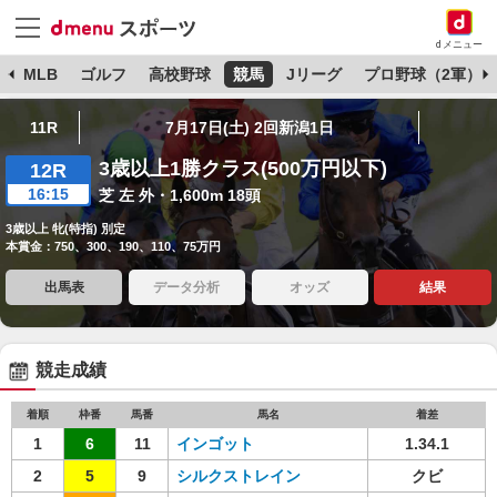
dメニュー
球
MLB
ゴルフ
高校野球
競馬
Jリーグ
プロ野球（2軍）
11R
7月17日(土) 2回新潟1日
3歳以上1勝クラス(500万円以下)
12R
16:15
芝 左 外・1,600m 18頭
3歳以上 牝(特指) 別定
本賞金：750、300、190、110、75万円
出馬表
データ分析
オッズ
結果
競走成績
着順
枠番
馬番
馬名
着差
1
6
11
インゴット
1.34.1
2
5
9
シルクストレイン
クビ