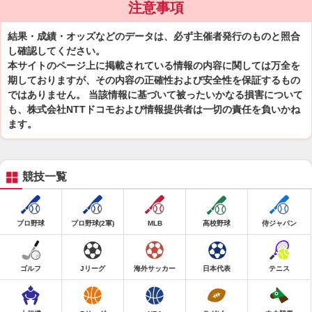
注意事項
結果・成績・オッズなどのデータは、必ず主催者発行のものと照合
し確認してください。
本サイトのページ上に掲載されている情報の内容に関しては万全を
期しておりますが、その内容の正確性および安全性を保証するもの
ではありません。 当該情報に基づいて被ったいかなる損害について
も、株式会社NTTドコモおよび情報提供者は一切の責任を負いかね
ます。
競技一覧
プロ野球
プロ野球(2軍)
MLB
高校野球
侍ジャパン
ゴルフ
Jリーグ
海外サッカー
日本代表
テニス