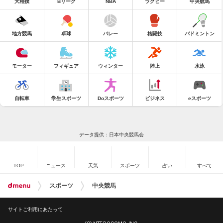
大相撲
Bリーグ
NBA
ラグビー
中央競馬
地方競馬
卓球
バレー
格闘技
バドミントン
モーター
フィギュア
ウィンター
陸上
水泳
自転車
学生スポーツ
Doスポーツ
ビジネス
eスポーツ
データ提供：日本中央競馬会
TOP
ニュース
天気
スポーツ
占い
すべて
スポーツ
中央競馬
サイトご利用にあたって