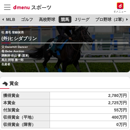
dメニュー
球
MLB
ゴルフ
高校野球
競馬
Jリーグ
プロ野球（2軍）
牡 鹿毛 登録抹消
(外)ヒシダブリン
父:Danehill Dancer
母:Bebe Auction
調教師:佐山 優 (栗東)
馬主:阿部 雅一郎
生産者:
賞金
獲得賞金
2,780万円
本賞金
2,725万円
付加賞金
55万円
収得賞金（平地）
400万円
収得賞金（障害）
0万円