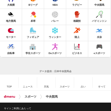
大相撲
Bリーグ
NBA
ラグビー
中央競馬
地方競馬
卓球
バレー
格闘技
バドミントン
モーター
フィギュア
ウィンター
陸上
水泳
自転車
学生スポーツ
Doスポーツ
ビジネス
eスポーツ
データ提供：日本中央競馬会
TOP
ニュース
天気
スポーツ
占い
すべて
スポーツ
中央競馬
サイトご利用にあたって