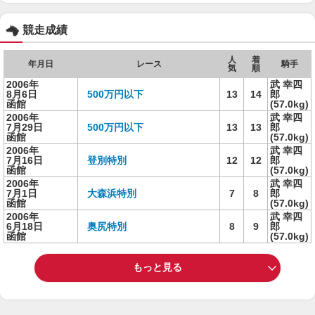
競走成績
人
着
年月日
レース
騎手
気
順
2006年
武 幸四
8月6日
500万円以下
13
14
郎
函館
(57.0kg)
2006年
武 幸四
7月29日
500万円以下
13
13
郎
函館
(57.0kg)
2006年
武 幸四
7月16日
登別特別
12
12
郎
函館
(57.0kg)
2006年
武 幸四
7月1日
大森浜特別
7
8
郎
函館
(57.0kg)
2006年
武 幸四
6月18日
奥尻特別
8
9
郎
函館
(57.0kg)
もっと見る