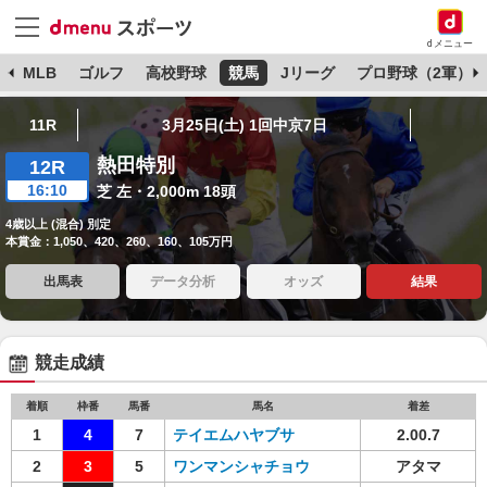
dメニュー
球
MLB
ゴルフ
高校野球
競馬
Jリーグ
プロ野球（2軍）
11R
3月25日(土) 1回中京7日
熱田特別
12R
16:10
芝 左・2,000m 18頭
4歳以上 (混合) 別定
本賞金：1,050、420、260、160、105万円
出馬表
データ分析
オッズ
結果
競走成績
着順
枠番
馬番
馬名
着差
1
4
7
テイエムハヤブサ
2.00.7
2
3
5
ワンマンシャチョウ
アタマ