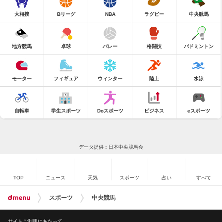
大相撲
Bリーグ
NBA
ラグビー
中央競馬
地方競馬
卓球
バレー
格闘技
バドミントン
モーター
フィギュア
ウィンター
陸上
水泳
自転車
学生スポーツ
Doスポーツ
ビジネス
eスポーツ
データ提供：日本中央競馬会
TOP
ニュース
天気
スポーツ
占い
すべて
スポーツ
中央競馬
サイトご利用にあたって