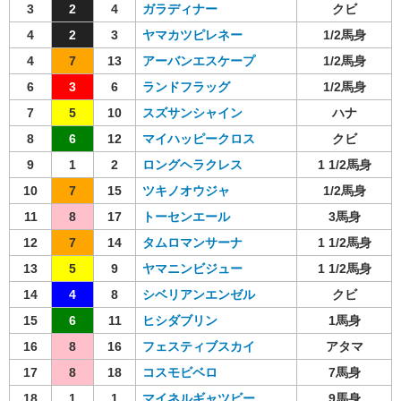
3
2
4
ガラディナー
クビ
4
2
3
ヤマカツピレネー
1/2馬身
4
7
13
アーバンエスケープ
1/2馬身
6
3
6
ランドフラッグ
1/2馬身
7
5
10
スズサンシャイン
ハナ
8
6
12
マイハッピークロス
クビ
9
1
2
ロングヘラクレス
1 1/2馬身
10
7
15
ツキノオウジャ
1/2馬身
11
8
17
トーセンエール
3馬身
12
7
14
タムロマンサーナ
1 1/2馬身
13
5
9
ヤマニンビジュー
1 1/2馬身
14
4
8
シベリアンエンゼル
クビ
15
6
11
ヒシダブリン
1馬身
16
8
16
フェスティブスカイ
アタマ
17
8
18
コスモビベロ
7馬身
18
1
1
マイネルギャツビー
9馬身