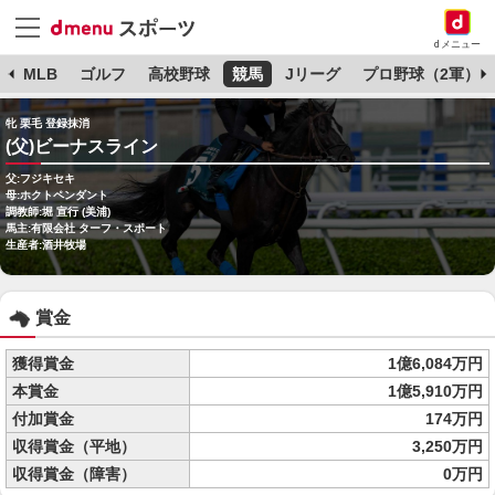
dメニュー
球
MLB
ゴルフ
高校野球
競馬
Jリーグ
プロ野球（2軍）
牝 栗毛 登録抹消
(父)ビーナスライン
父:フジキセキ
母:ホクトペンダント
調教師:堀 宣行 (美浦)
馬主:有限会社 ターフ・スポート
生産者:酒井牧場
賞金
獲得賞金
1億6,084万円
本賞金
1億5,910万円
付加賞金
174万円
収得賞金（平地）
3,250万円
収得賞金（障害）
0万円