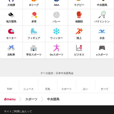
大相撲
Bリーグ
NBA
ラグビー
中央競馬
地方競馬
卓球
バレー
格闘技
バドミントン
モーター
フィギュア
ウィンター
陸上
水泳
自転車
学生スポーツ
Doスポーツ
ビジネス
eスポーツ
データ提供：日本中央競馬会
TOP
ニュース
天気
スポーツ
占い
すべて
スポーツ
中央競馬
サイトご利用にあたって