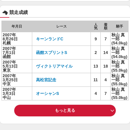
競走成績
人
着
年月日
レース
騎手
気
順
2007年
秋山 真
8月26日
キーンランドC
9
7
一郎
札幌
(54.0kg)
2007年
秋山 真
7月1日
函館スプリントS
2
14
一郎
函館
(54.0kg)
2007年
秋山 真
5月13日
ヴィクトリアマイル
13
18
一郎
東京
(55.0kg)
2007年
秋山 真
3月25日
高松宮記念
11
4
一郎
中京
(55.0kg)
2007年
秋山 真
3月3日
オーシャンS
4
7
一郎
中山
(55.0kg)
もっと見る