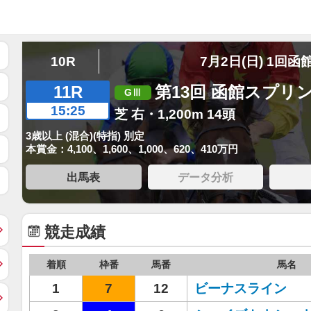
10R
7月2日(日) 1回函
11R
第13回 函館スプリ
15:25
芝 右・1,200m 14頭
3歳以上 (混合)(特指) 別定
本賞金：4,100、1,600、1,000、620、410万円
出馬表
データ分析
競走成績
着順
枠番
馬番
馬名
1
7
12
ビーナスライン