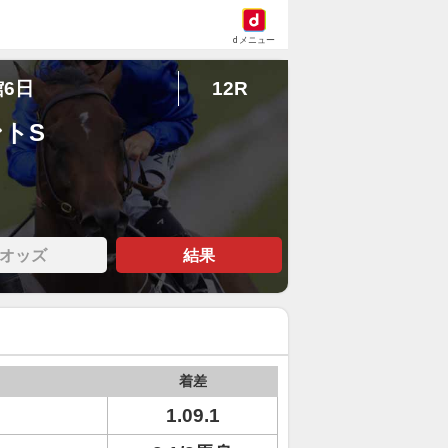
dメニュー
館6日
12R
ントS
オッズ
結果
着差
1.09.1