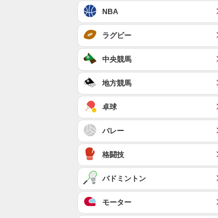
NBA
ラグビー
中央競馬
地方競馬
卓球
バレー
格闘技
バドミントン
モーター