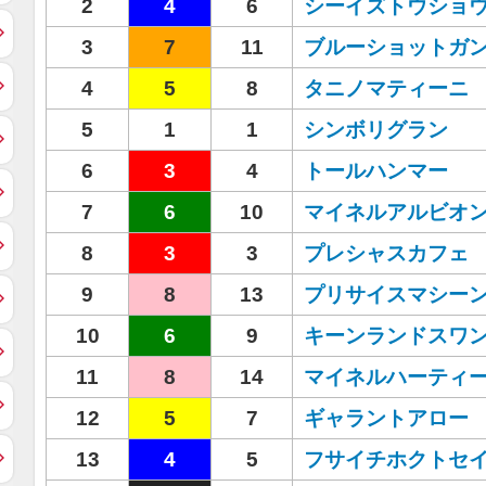
2
4
6
シーイズトウショ
3
7
11
ブルーショットガ
4
5
8
タニノマティーニ
5
1
1
シンボリグラン
6
3
4
トールハンマー
7
6
10
マイネルアルビオ
8
3
3
プレシャスカフェ
9
8
13
プリサイスマシー
10
6
9
キーンランドスワ
11
8
14
マイネルハーティ
12
5
7
ギャラントアロー
13
4
5
フサイチホクトセ