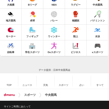
大相撲
Bリーグ
NBA
ラグビー
中央競馬
地方競馬
卓球
バレー
格闘技
バドミントン
モーター
フィギュア
ウィンター
陸上
水泳
自転車
学生スポーツ
Doスポーツ
ビジネス
eスポーツ
データ提供：日本中央競馬会
TOP
ニュース
天気
スポーツ
占い
すべて
スポーツ
中央競馬
サイトご利用にあたって