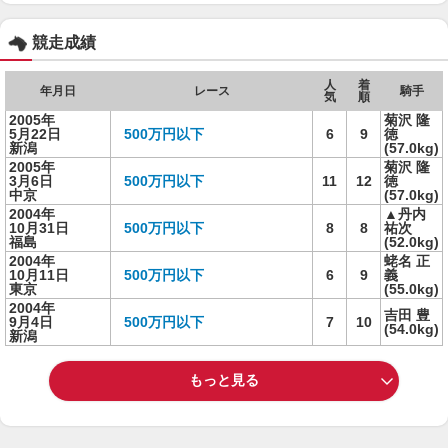
競走成績
人
着
年月日
レース
騎手
気
順
2005年
菊沢 隆
5月22日
500万円以下
6
9
徳
新潟
(57.0kg)
2005年
菊沢 隆
3月6日
500万円以下
11
12
徳
中京
(57.0kg)
2004年
▲丹内
10月31日
500万円以下
8
8
祐次
福島
(52.0kg)
2004年
蛯名 正
10月11日
500万円以下
6
9
義
東京
(55.0kg)
2004年
吉田 豊
9月4日
500万円以下
7
10
(54.0kg)
新潟
もっと見る