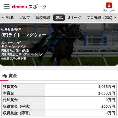
dメニュー
球
MLB
ゴルフ
高校野球
競馬
Jリーグ
プロ野球（2軍）
牡 鹿毛 登録抹消
(市)ライトニングウォー
父:ウォーニング
母:ランバダスタイル
調教師:秋山 雅一 (美浦)
馬主:有限会社 サンデーレーシング
生産者:丸幸小林牧場
賞金
獲得賞金
1,065万円
本賞金
1,065万円
付加賞金
0万円
収得賞金（平地）
200万円
収得賞金（障害）
0万円