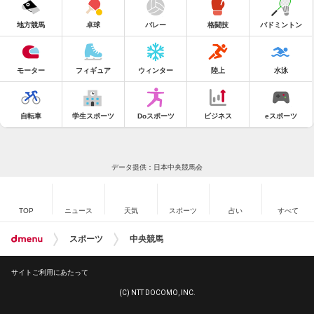
地方競馬
卓球
バレー
格闘技
バドミントン
モーター
フィギュア
ウィンター
陸上
水泳
自転車
学生スポーツ
Doスポーツ
ビジネス
eスポーツ
データ提供：日本中央競馬会
TOP
ニュース
天気
スポーツ
占い
すべて
スポーツ
中央競馬
サイトご利用にあたって
(C) NTT DOCOMO, INC.