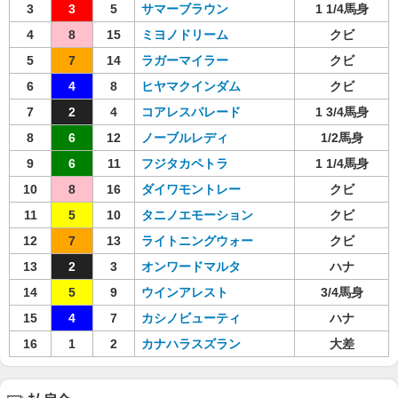
3
3
5
サマーブラウン
1 1/4馬身
4
8
15
ミヨノドリーム
クビ
5
7
14
ラガーマイラー
クビ
6
4
8
ヒヤマクインダム
クビ
7
2
4
コアレスパレード
1 3/4馬身
8
6
12
ノーブルレディ
1/2馬身
9
6
11
フジタカペトラ
1 1/4馬身
10
8
16
ダイワモントレー
クビ
11
5
10
タニノエモーション
クビ
12
7
13
ライトニングウォー
クビ
13
2
3
オンワードマルタ
ハナ
14
5
9
ウインアレスト
3/4馬身
15
4
7
カシノビューティ
ハナ
16
1
2
カナハラスズラン
大差