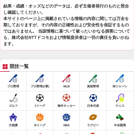
結果・成績・オッズなどのデータは、必ず主催者発行のものと照合
し確認してください。
本サイトのページ上に掲載されている情報の内容に関しては万全を
期しておりますが、その内容の正確性および安全性を保証するもの
ではありません。 当該情報に基づいて被ったいかなる損害について
も、株式会社NTTドコモおよび情報提供者は一切の責任を負いかね
ます。
競技一覧
プロ野球
プロ野球(2軍)
MLB
高校野球
侍ジャパン
ゴルフ
Jリーグ
海外サッカー
日本代表
テニス
大相撲
Bリーグ
NBA
ラグビー
中央競馬