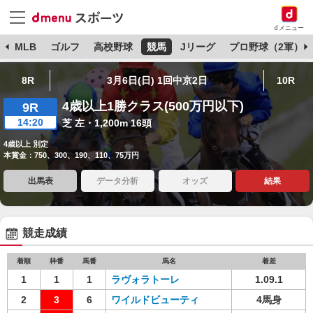
dメニュー
球
MLB
ゴルフ
高校野球
競馬
Jリーグ
プロ野球（2軍）
8R
3月6日(日) 1回中京2日
10R
4歳以上1勝クラス(500万円以下)
9R
14:20
芝 左・1,200m 16頭
4歳以上 別定
本賞金：750、300、190、110、75万円
出馬表
データ分析
オッズ
結果
競走成績
着順
枠番
馬番
馬名
着差
1
1
1
ラヴォラトーレ
1.09.1
2
3
6
ワイルドビューティ
4馬身