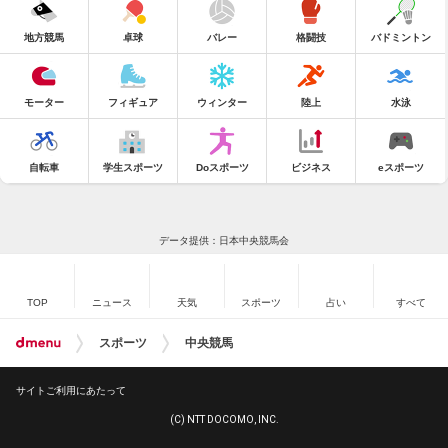
地方競馬
卓球
バレー
格闘技
バドミントン
モーター
フィギュア
ウィンター
陸上
水泳
自転車
学生スポーツ
Doスポーツ
ビジネス
eスポーツ
データ提供：日本中央競馬会
TOP
ニュース
天気
スポーツ
占い
すべて
スポーツ
中央競馬
サイトご利用にあたって
(C) NTT DOCOMO, INC.