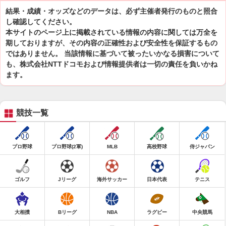
結果・成績・オッズなどのデータは、必ず主催者発行のものと照合
し確認してください。
本サイトのページ上に掲載されている情報の内容に関しては万全を
期しておりますが、その内容の正確性および安全性を保証するもの
ではありません。 当該情報に基づいて被ったいかなる損害について
も、株式会社NTTドコモおよび情報提供者は一切の責任を負いかね
ます。
競技一覧
プロ野球
プロ野球(2軍)
MLB
高校野球
侍ジャパン
ゴルフ
Jリーグ
海外サッカー
日本代表
テニス
大相撲
Bリーグ
NBA
ラグビー
中央競馬