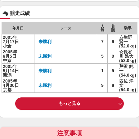
競走成績
人
着
年月日
レース
騎手
気
順
2005年
△生野
7月17日
未勝利
7
9
賢一
小倉
(52.0kg)
2005年
☆長谷
6月5日
未勝利
5
9
川 浩大
中京
(53.0kg)
2005年
芹沢 純
5月14日
未勝利
1
9
一
新潟
(54.0kg)
2005年
四位 洋
4月30日
未勝利
9
6
文
京都
(54.0kg)
もっと見る
注意事項