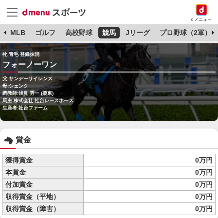
dメニュー
球
MLB
ゴルフ
高校野球
競馬
Jリーグ
プロ野球（2軍）
牝 青毛 登録抹消
フォーノーワン
父:サンデーサイレンス
母:シェンク
調教師:浅見 秀一 (栗東)
馬主:株式会社 社台レースホース
生産者:社台ファーム
賞金
獲得賞金
0万円
本賞金
0万円
付加賞金
0万円
収得賞金（平地）
0万円
収得賞金（障害）
0万円