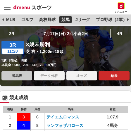
dメニュー
球
MLB
ゴルフ
高校野球
競馬
Jリーグ
プロ野球（2軍）
2R
7月17日(日) 2回小倉2日
4R
3歳未勝利
3R
11:20
芝 右・1,200m 18頭
3歳 ［指定］ 馬齢
本賞金：500、200、130、75、50万円
出馬表
データ分析
オッズ
結果
競走成績
着順
枠番
馬番
馬名
着差
1
3
6
テイエムロマンス
1.07.9
2
4
8
ランフォザバローズ
4馬身