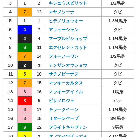
3
1
2
キシュウスピリット
1/2馬身
4
7
13
マヤノソーナ
クビ
5
1
1
ヒデノリュウオー
1 3/4馬身
6
4
7
アリューシャン
クビ
7
2
4
マーブルビショップ
1 1/4馬身
8
6
11
エクセレントカット
1 1/4馬身
9
7
14
フォーノーワン
1/2馬身
10
2
3
テンザンオウショウ
クビ
11
5
10
サチノビーナス
クビ
12
7
15
マッキーカルタス
クビ
13
8
16
マッキーアイドル
1馬身
14
3
5
ピサノロジェ
ハナ
15
8
17
キラークイーン
1 1/4馬身
16
8
18
リターンケープ
3/4馬身
17
6
12
フライトキャプテン
9馬身
18
5
9
セフティウインディ
2 1/2馬身