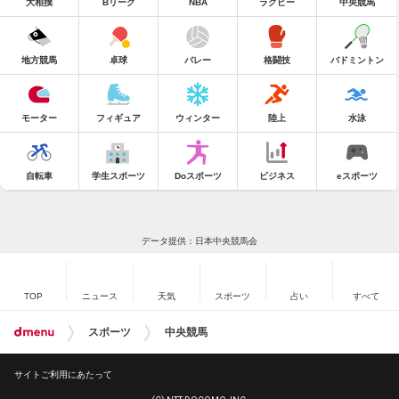
大相撲
Bリーグ
NBA
ラグビー
中央競馬
地方競馬
卓球
バレー
格闘技
バドミントン
モーター
フィギュア
ウィンター
陸上
水泳
自転車
学生スポーツ
Doスポーツ
ビジネス
eスポーツ
データ提供：日本中央競馬会
TOP
ニュース
天気
スポーツ
占い
すべて
スポーツ
中央競馬
サイトご利用にあたって