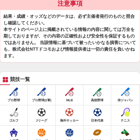
注意事項
結果・成績・オッズなどのデータは、必ず主催者発行のものと照合
し確認してください。
本サイトのページ上に掲載されている情報の内容に関しては万全を
期しておりますが、その内容の正確性および安全性を保証するもの
ではありません。 当該情報に基づいて被ったいかなる損害について
も、株式会社NTTドコモおよび情報提供者は一切の責任を負いかね
ます。
競技一覧
プロ野球
プロ野球(2軍)
MLB
高校野球
侍ジャパン
ゴルフ
Jリーグ
海外サッカー
日本代表
テニス