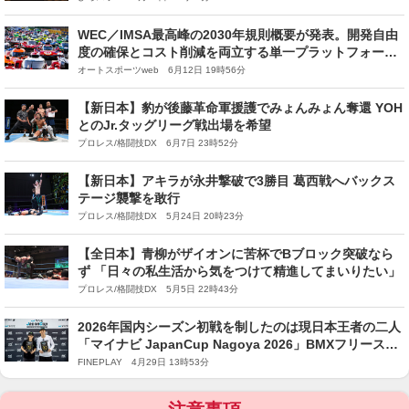
WEC／IMSA最高峰の2030年規則概要が発表。開発自由
度の確保とコスト削減を両立する単一プラットフォーム
に
オートスポーツweb 6月12日 19時56分
【新日本】豹が後藤革命軍援護でみょんみょん奪還 YOH
とのJr.タッグリーグ戦出場を希望
プロレス/格闘技DX 6月7日 23時52分
【新日本】アキラが永井撃破で3勝目 葛西戦へバックス
テージ襲撃を敢行
プロレス/格闘技DX 5月24日 20時23分
【全日本】青柳がザイオンに苦杯でBブロック突破なら
ず 「日々の私生活から気をつけて精進してまいりたい」
プロレス/格闘技DX 5月5日 22時43分
2026年国内シーズン初戦を制したのは現日本王者の二人
「マイナビ JapanCup Nagoya 2026」BMXフリースタ
イル・パーク種目
FINEPLAY 4月29日 13時53分