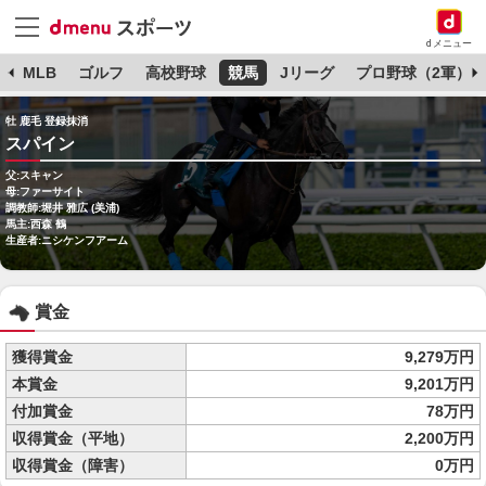
dメニュー
球
MLB
ゴルフ
高校野球
競馬
Jリーグ
プロ野球（2軍）
牡 鹿毛 登録抹消
スパイン
父:スキャン
母:ファーサイト
調教師:堀井 雅広 (美浦)
馬主:西森 鶴
生産者:ニシケンフアーム
賞金
獲得賞金
9,279万円
本賞金
9,201万円
付加賞金
78万円
収得賞金（平地）
2,200万円
収得賞金（障害）
0万円