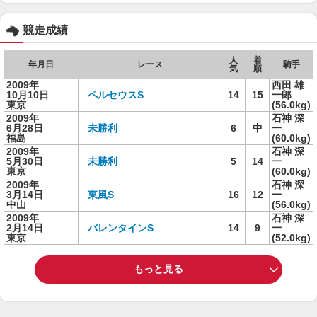
競走成績
人
着
年月日
レース
騎手
気
順
2009年
西田 雄
10月10日
ペルセウスS
14
15
一郎
東京
(56.0kg)
2009年
石神 深
6月28日
未勝利
6
中
一
福島
(60.0kg)
2009年
石神 深
5月30日
未勝利
5
14
一
東京
(60.0kg)
2009年
石神 深
3月14日
東風S
16
12
一
中山
(56.0kg)
2009年
石神 深
2月14日
バレンタインS
14
9
一
東京
(52.0kg)
もっと見る