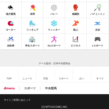
地方競馬
卓球
バレー
格闘技
バドミントン
モーター
フィギュア
ウィンター
陸上
水泳
自転車
学生スポーツ
Doスポーツ
ビジネス
eスポーツ
データ提供：日本中央競馬会
TOP
ニュース
天気
スポーツ
占い
すべて
スポーツ
中央競馬
サイトご利用にあたって
(C) NTT DOCOMO, INC.