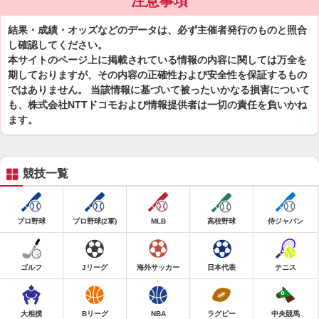
注意事項
結果・成績・オッズなどのデータは、必ず主催者発行のものと照合
し確認してください。
本サイトのページ上に掲載されている情報の内容に関しては万全を
期しておりますが、その内容の正確性および安全性を保証するもの
ではありません。 当該情報に基づいて被ったいかなる損害について
も、株式会社NTTドコモおよび情報提供者は一切の責任を負いかね
ます。
競技一覧
プロ野球
プロ野球(2軍)
MLB
高校野球
侍ジャパン
ゴルフ
Jリーグ
海外サッカー
日本代表
テニス
大相撲
Bリーグ
NBA
ラグビー
中央競馬