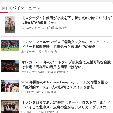
スパインニュース
【スターダム】飯田が小波を下し勝ち点8で首位！「まず
は5★STAR優勝じゃ」
スポニチアネックス 8月3日 22時14分
エンソ・フェルナンデス〝危険タックル〟でレアル・マ
ドリード移籍破談「退場処分と規律面での懸念」
東スポWEB 7月25日 17時7分
オレカ、2030年のプロトタイプ新規定で支援可能な台数
は未定「既存品の流用も簡単ではない」
オートスポーツweb 7月11日 10時56分
2026年開幕のX Games League、チームの命運を握る
「絶対的エース」8人の技術とスタイルを解剖
FINEPLAY 6月17日 1時16分
オランダ戦まであと17時間…ドーハ、ロストフ、またド
ーハそして北中米…広島の空からアメリカ・ダラスの
SAMURAI BLUE と森保一監督へ
ひろスポ！ 6月14日 12時29分