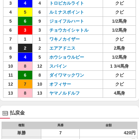
3
4
4
トロピカルライト
クビ
4
5
6
ルミナスポイント
クビ
5
6
9
ジョイフルハート
1/2馬身
6
3
3
チョウカイシャトル
1/2馬身
7
1
1
ワキノカイザー
クビ
8
2
2
エアアドニス
2馬身
9
4
5
ホウショウルビー
1/2馬身
10
8
12
スパイン
1 3/4馬身
11
6
8
ダイワマックワン
クビ
12
7
10
オフィサー
クビ
13
8
13
ヤマノルドルフ
4馬身
払戻金
種類
馬番
金額
単勝
7
420円