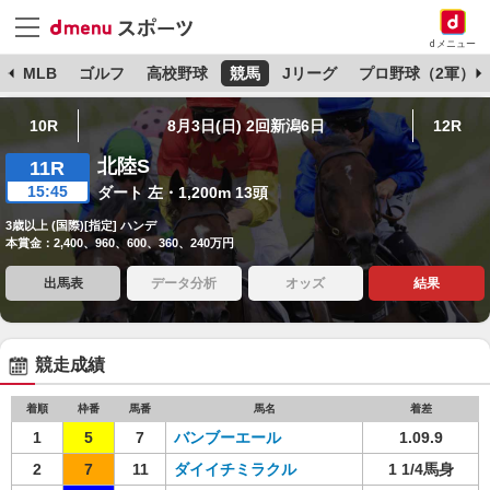
dメニュー
球
MLB
ゴルフ
高校野球
競馬
Jリーグ
プロ野球（2軍）
10R
8月3日(日) 2回新潟6日
12R
北陸S
11R
15:45
ダート 左・1,200m 13頭
3歳以上 (国際)[指定] ハンデ
本賞金：2,400、960、600、360、240万円
出馬表
データ分析
オッズ
結果
競走成績
着順
枠番
馬番
馬名
着差
1
5
7
バンブーエール
1.09.9
2
7
11
ダイイチミラクル
1 1/4馬身