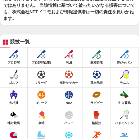
ではありません。 当該情報に基づいて被ったいかなる損害について
も、株式会社NTTドコモおよび情報提供者は一切の責任を負いかね
ます。
競技一覧
プロ野球
プロ野球(2軍)
MLB
高校野球
侍ジャパン
ゴルフ
Jリーグ
海外サッカー
日本代表
テニス
大相撲
Bリーグ
NBA
ラグビー
中央競馬
地方競馬
卓球
バレー
格闘技
バドミントン