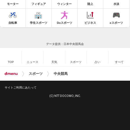
モーター
フィギュア
ウィンター
陸上
水泳
自転車
学生スポーツ
Doスポーツ
ビジネス
eスポーツ
データ提供：日本中央競馬会
TOP
ニュース
天気
スポーツ
占い
すべて
スポーツ
中央競馬
サイトご利用にあたって
(C) NTT DOCOMO, INC.