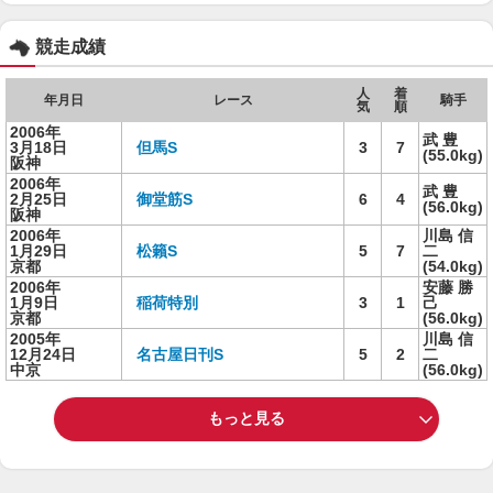
競走成績
人
着
年月日
レース
騎手
気
順
2006年
武 豊
3月18日
但馬S
3
7
(55.0kg)
阪神
2006年
武 豊
2月25日
御堂筋S
6
4
(56.0kg)
阪神
2006年
川島 信
1月29日
松籟S
5
7
二
京都
(54.0kg)
2006年
安藤 勝
1月9日
稲荷特別
3
1
己
京都
(56.0kg)
2005年
川島 信
12月24日
名古屋日刊S
5
2
二
中京
(56.0kg)
もっと見る