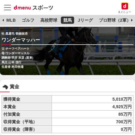
dメニュー
球
MLB
ゴルフ
高校野球
競馬
Jリーグ
プロ野球（2軍）
牡 黒鹿毛 登録抹消
ワンダーマッハー
父:チーフベアハート
母:ワンダーマッスル
調教師:羽月 友彦 (栗東)
馬主:山本 信行
生産者:米田牧場
賞金
獲得賞金
5,010万円
本賞金
4,925万円
付加賞金
85万円
収得賞金（平地）
700万円
収得賞金（障害）
0万円