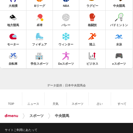
大相撲
Bリーグ
NBA
ラグビー
中央競馬
地方競馬
卓球
バレー
格闘技
バドミントン
モーター
フィギュア
ウィンター
陸上
水泳
自転車
学生スポーツ
Doスポーツ
ビジネス
eスポーツ
データ提供：日本中央競馬会
TOP
ニュース
天気
スポーツ
占い
すべて
スポーツ
中央競馬
サイトご利用にあたって