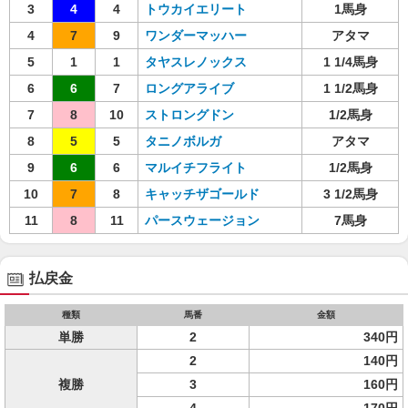
3
4
4
トウカイエリート
1馬身
4
7
9
ワンダーマッハー
アタマ
5
1
1
タヤスレノックス
1 1/4馬身
6
6
7
ロングアライブ
1 1/2馬身
7
8
10
ストロングドン
1/2馬身
8
5
5
タニノボルガ
アタマ
9
6
6
マルイチフライト
1/2馬身
10
7
8
キャッチザゴールド
3 1/2馬身
11
8
11
パースウェージョン
7馬身
払戻金
種類
馬番
金額
単勝
2
340円
2
140円
複勝
3
160円