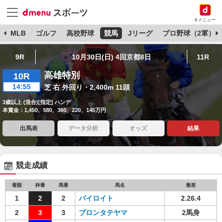
dメニュー
球
MLB
ゴルフ
高校野球
競馬
Jリーグ
プロ野球（2軍）
9R
10月30日(日) 4回京都8日
11R
高雄特別
10R
14:55
芝 右 外回り・2,400m 11頭
3歳以上 (混合)[指定] ハンデ
本賞金：1,450、580、360、220、145万円
出馬表
データ分析
オッズ
結果
競走成績
着順
枠番
馬番
馬名
着差
1
2
2
バイロイト
2.26.4
2
3
3
プロンタテヤマ
2馬身