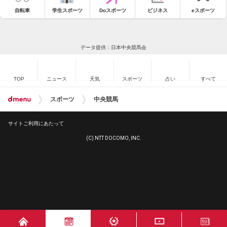
自転車
学生スポーツ
Doスポーツ
ビジネス
eスポーツ
データ提供：日本中央競馬会
TOP
ニュース
天気
スポーツ
占い
すべて
スポーツ
中央競馬
サイトご利用にあたって
(C) NTT DOCOMO, INC.