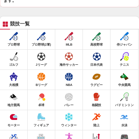
ます。
競技一覧
プロ野球
プロ野球(2軍)
MLB
高校野球
侍ジャパン
ゴルフ
Jリーグ
海外サッカー
日本代表
テニス
大相撲
Bリーグ
NBA
ラグビー
中央競馬
地方競馬
卓球
バレー
格闘技
バドミントン
モーター
フィギュア
ウィンター
陸上
水泳