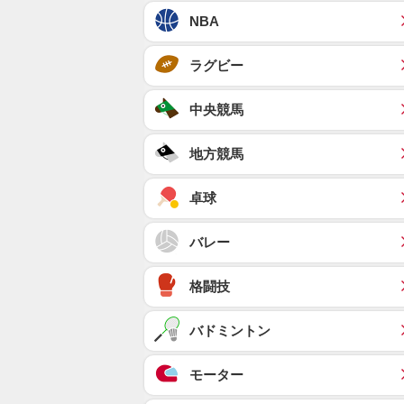
NBA
ラグビー
中央競馬
地方競馬
卓球
バレー
格闘技
バドミントン
モーター