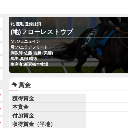
牝 鹿毛 登録抹消
(地)フローレストウブ
父:ジェニュイン
母:バニラアフリート
調教師:佐藤 吉勝 (美浦)
馬主:真部 晴徳
生産者:新冠橋本牧場
賞金
獲得賞金
本賞金
付加賞金
収得賞金（平地）