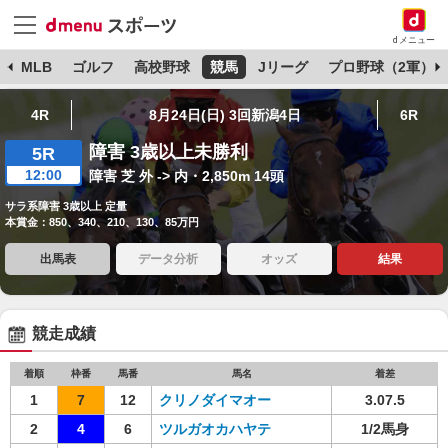
dメニュー
球
MLB
ゴルフ
高校野球
競馬
Jリーグ
プロ野球（2軍）
4R
8月24日(日) 3回新潟4日
6R
障害 3歳以上未勝利
5R
12:00
障害 芝 外 -> 内・2,850m 14頭
サラ系障害 3歳以上 定量
本賞金：850、340、210、130、85万円
出馬表
データ分析
オッズ
結果
競走成績
着順
枠番
馬番
馬名
着差
1
7
12
クリノダイマオー
3.07.5
2
4
6
ツルガオカハヤテ
1/2馬身