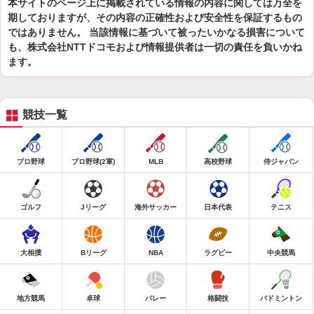
本サイトのページ上に掲載されている情報の内容に関しては万全を
期しておりますが、その内容の正確性および安全性を保証するもの
ではありません。 当該情報に基づいて被ったいかなる損害について
も、株式会社NTTドコモおよび情報提供者は一切の責任を負いかね
ます。
競技一覧
プロ野球
プロ野球(2軍)
MLB
高校野球
侍ジャパン
ゴルフ
Jリーグ
海外サッカー
日本代表
テニス
大相撲
Bリーグ
NBA
ラグビー
中央競馬
地方競馬
卓球
バレー
格闘技
バドミントン