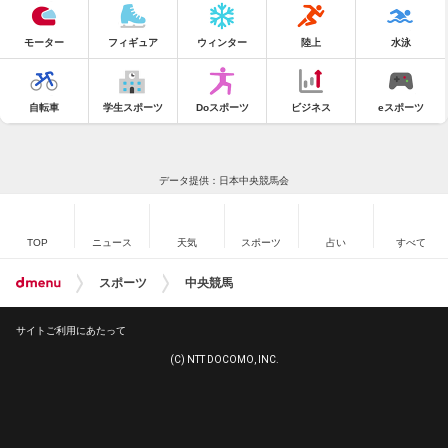
モーター
フィギュア
ウィンター
陸上
水泳
自転車
学生スポーツ
Doスポーツ
ビジネス
eスポーツ
データ提供：日本中央競馬会
TOP
ニュース
天気
スポーツ
占い
すべて
スポーツ
中央競馬
サイトご利用にあたって
(C) NTT DOCOMO, INC.