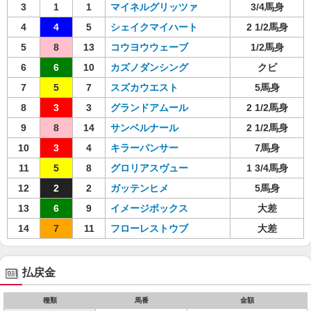
3
1
1
マイネルグリッツァ
3/4馬身
4
4
5
シェイクマイハート
2 1/2馬身
5
8
13
コウヨウウェーブ
1/2馬身
6
6
10
カズノダンシング
クビ
7
5
7
スズカウエスト
5馬身
8
3
3
グランドアムール
2 1/2馬身
9
8
14
サンベルナール
2 1/2馬身
10
3
4
キラーパンサー
7馬身
11
5
8
グロリアスヴュー
1 3/4馬身
12
2
2
ガッテンヒメ
5馬身
13
6
9
イメージボックス
大差
14
7
11
フローレストウブ
大差
払戻金
種類
馬番
金額