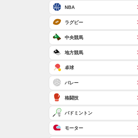
NBA
ラグビー
中央競馬
地方競馬
卓球
バレー
格闘技
バドミントン
モーター