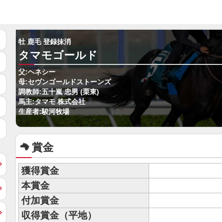
牡 鹿毛 登録抹消
タマモゴールド
父:ヘネシー
母:セヴンゴールドストーンズ
調教師:五十嵐 忠男 (栗東)
馬主:タマモ 株式会社
生産者:駿河牧場
賞金
獲得賞金
本賞金
付加賞金
収得賞金（平地）