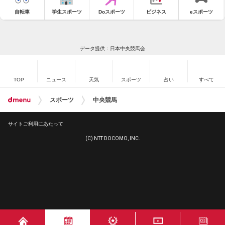
自転車
学生スポーツ
Doスポーツ
ビジネス
eスポーツ
データ提供：日本中央競馬会
TOP
ニュース
天気
スポーツ
占い
すべて
スポーツ
中央競馬
サイトご利用にあたって
(C) NTT DOCOMO, INC.