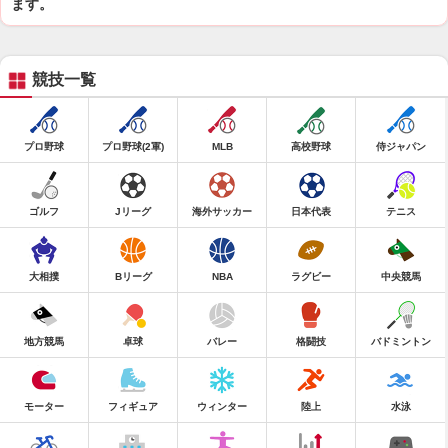
ます。
競技一覧
プロ野球
プロ野球(2軍)
MLB
高校野球
侍ジャパン
ゴルフ
Jリーグ
海外サッカー
日本代表
テニス
大相撲
Bリーグ
NBA
ラグビー
中央競馬
地方競馬
卓球
バレー
格闘技
バドミントン
モーター
フィギュア
ウィンター
陸上
水泳