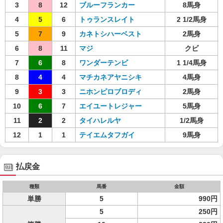
3
8
12
ブルーフランカー
8馬身
4
5
6
トゥランスレイト
2 1/2馬身
5
7
9
カネトシハーベスト
2馬身
6
8
11
マジ
クビ
7
6
8
ワンダーテンビ
1 1/4馬身
8
4
4
マチカネアヤニシキ
4馬身
9
3
3
ニホンピロブロディ
2馬身
10
6
7
エイユートレジャー
5馬身
11
2
2
タイハレルヤ
1/2馬身
12
1
1
テイエムタフガイ
9馬身
払戻金
種類
馬番
金額
単勝
5
990円
5
250円