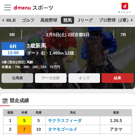
dメニュー
球
MLB
ゴルフ
高校野球
競馬
Jリーグ
プロ野球（2軍）
5R
2月5日(土) 2回京都3日
7R
3歳新馬
6R
13:00
ダート 右・1,400m 12頭
3歳 (混合)[指定] 馬齢
本賞金：700、280、180、110、70万円
出馬表
データ分析
オッズ
結果
競走成績
着順
枠番
馬番
馬名
着差
1
5
5
サクラスフィーダ
1.26.5
2
7
10
タマモゴールド
アタマ