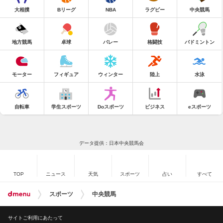
大相撲
Bリーグ
NBA
ラグビー
中央競馬
地方競馬
卓球
バレー
格闘技
バドミントン
モーター
フィギュア
ウィンター
陸上
水泳
自転車
学生スポーツ
Doスポーツ
ビジネス
eスポーツ
データ提供：日本中央競馬会
TOP
ニュース
天気
スポーツ
占い
すべて
スポーツ
中央競馬
サイトご利用にあたって