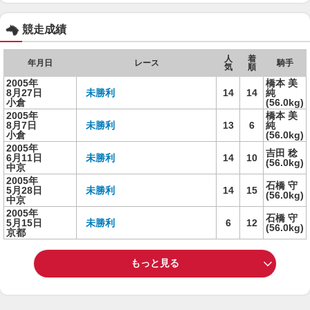
競走成績
人
着
年月日
レース
騎手
気
順
2005年
橋本 美
8月27日
未勝利
14
14
純
小倉
(56.0kg)
2005年
橋本 美
8月7日
未勝利
13
6
純
小倉
(56.0kg)
2005年
吉田 稔
6月11日
未勝利
14
10
(56.0kg)
中京
2005年
石橋 守
5月28日
未勝利
14
15
(56.0kg)
中京
2005年
石橋 守
5月15日
未勝利
6
12
(56.0kg)
京都
もっと見る