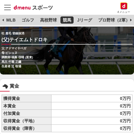
dメニュー
球
MLB
ゴルフ
高校野球
競馬
Jリーグ
プロ野球（2軍）
牡 鹿毛 登録抹消
(父)テイエムトドロキ
父:アドマイヤベガ
母:ビシュヌ
調教師:福島 信晴 (栗東)
馬主:竹園 正繼
生産者:辻 牧場
賞金
獲得賞金
0万円
本賞金
0万円
付加賞金
0万円
収得賞金（平地）
0万円
収得賞金（障害）
0万円