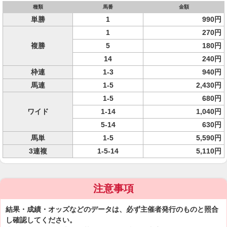
種類
馬番
金額
単勝
1
990円
1
270円
複勝
5
180円
14
240円
枠連
1-3
940円
馬連
1-5
2,430円
1-5
680円
ワイド
1-14
1,040円
5-14
630円
馬単
1-5
5,590円
3連複
1-5-14
5,110円
注意事項
結果・成績・オッズなどのデータは、必ず主催者発行のものと照合
し確認してください。