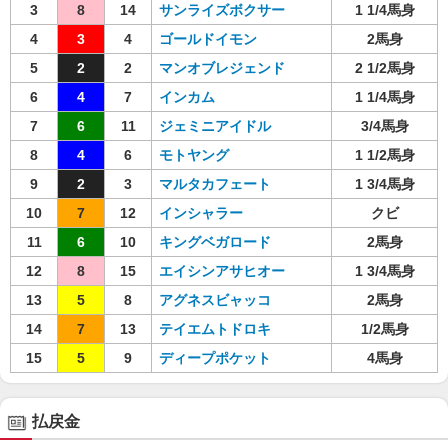
3
8
14
サンライズボクサー
1 1/4馬身
4
3
4
ゴールドイモン
2馬身
5
2
2
マンオブレジェンド
2 1/2馬身
6
4
7
インカム
1 1/4馬身
7
6
11
ジェミニアイドル
3/4馬身
8
4
6
モトヤング
1 1/2馬身
9
2
3
マルタカフェート
1 3/4馬身
10
7
12
インシャラー
クビ
11
6
10
キングベガロード
2馬身
12
8
15
エイシンアサヒオー
1 3/4馬身
13
5
8
アグネスビャッコ
2馬身
14
7
13
テイエムトドロキ
1/2馬身
15
5
9
ディープポケット
4馬身
払戻金