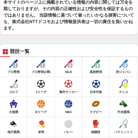
本サイトのページ上に掲載されている情報の内容に関しては万全を
期しておりますが、その内容の正確性および安全性を保証するもの
ではありません。 当該情報に基づいて被ったいかなる損害について
も、株式会社NTTドコモおよび情報提供者は一切の責任を負いかね
ます。
競技一覧
プロ野球
プロ野球(2軍)
MLB
高校野球
侍ジャパン
ゴルフ
Jリーグ
海外サッカー
日本代表
テニス
大相撲
Bリーグ
NBA
ラグビー
中央競馬
地方競馬
卓球
バレー
格闘技
バドミントン