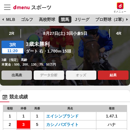
dメニュー
球
MLB
ゴルフ
高校野球
競馬
Jリーグ
プロ野球（2軍）
2R
8月27日(土) 3回小倉5日
4R
3歳未勝利
3R
11:20
ダート 右・1,700m 15頭
3歳 ［指定］ 馬齢
本賞金：500、200、130、75、50万円
出馬表
データ分析
オッズ
結果
競走成績
着順
枠番
馬番
馬名
着差
1
1
1
エイシンブランド
1.47.1
2
3
5
カシノバズライト
ハナ