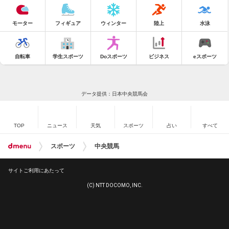
モーター
フィギュア
ウィンター
陸上
水泳
自転車
学生スポーツ
Doスポーツ
ビジネス
eスポーツ
データ提供：日本中央競馬会
TOP
ニュース
天気
スポーツ
占い
すべて
スポーツ
中央競馬
サイトご利用にあたって
(C) NTT DOCOMO, INC.