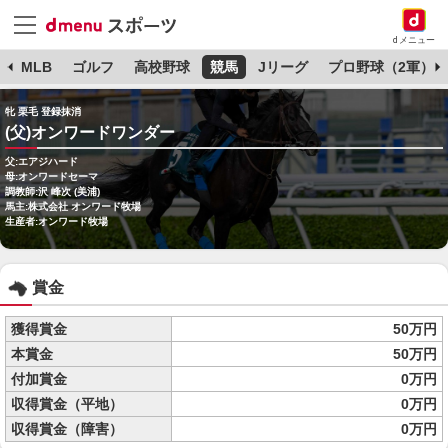
dメニュー
球
MLB
ゴルフ
高校野球
競馬
Jリーグ
プロ野球（2軍）
牝 栗毛 登録抹消
(父)オンワードワンダー
父:エアジハード
母:オンワードセーマ
調教師:沢 峰次 (美浦)
馬主:株式会社 オンワード牧場
生産者:オンワード牧場
賞金
獲得賞金
50万円
本賞金
50万円
付加賞金
0万円
収得賞金（平地）
0万円
収得賞金（障害）
0万円