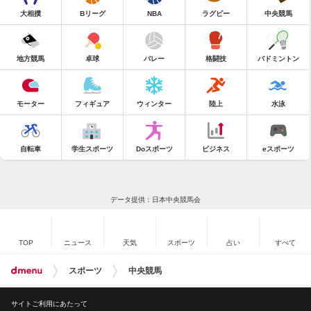
大相撲
Bリーグ
NBA
ラグビー
中央競馬
地方競馬
卓球
バレー
格闘技
バドミントン
モーター
フィギュア
ウィンター
陸上
水泳
自転車
学生スポーツ
Doスポーツ
ビジネス
eスポーツ
データ提供：日本中央競馬会
TOP
ニュース
天気
スポーツ
占い
すべて
スポーツ
中央競馬
サイトご利用にあたって