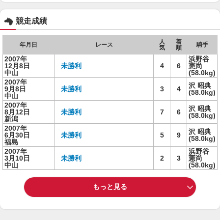
競走成績
人
着
年月日
レース
騎手
気
順
2007年
浜野谷
12月8日
未勝利
4
6
憲尚
中山
(58.0kg)
2007年
沢 昭典
9月8日
未勝利
3
4
(58.0kg)
中山
2007年
沢 昭典
8月12日
未勝利
7
6
(58.0kg)
新潟
2007年
沢 昭典
6月30日
未勝利
5
9
(58.0kg)
福島
2007年
浜野谷
3月10日
未勝利
2
3
憲尚
中山
(58.0kg)
もっと見る