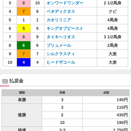
3
8
10
オンワードワンダー
2 1/2馬身
4
7
8
ベネディクタス
クビ
5
1
1
カオリリニア
4馬身
6
5
5
キングオブビースト
4馬身
7
8
9
タイキヘリオス
3 1/2馬身
8
6
6
ブリュメール
2馬身
9
7
7
シルクラスティ
大差
10
4
4
ヒードザコール
大差
払戻金
種類
馬番
金額
単勝
3
140円
3
110円
複勝
2
430円
10
190円
枠連
2-3
1,750円