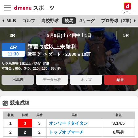
dメニュー
球
MLB
ゴルフ
高校野球
競馬
Jリーグ
プロ野球（2軍）
3R
9月9日(土) 4回中山1日
5R
障害 3歳以上未勝利
4R
11:30
障害 芝 -> ダート・2,880m 10頭
サラ系障害 3歳以上 (混合) 定量
本賞金：850、340、210、130、85万円
出馬表
データ分析
オッズ
結果
競走成績
着順
枠番
馬番
馬名
着差
1
3
3
オンワードタイタン
3.14.5
2
2
2
トップオブマーチ
8馬身