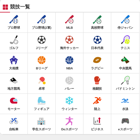
競技一覧
プロ野球
プロ野球(2軍)
MLB
高校野球
侍ジャパン
ゴルフ
Jリーグ
海外サッカー
日本代表
テニス
大相撲
Bリーグ
NBA
ラグビー
中央競馬
地方競馬
卓球
バレー
格闘技
バドミントン
モーター
フィギュア
ウィンター
陸上
水泳
自転車
学生スポーツ
Doスポーツ
ビジネス
eスポーツ