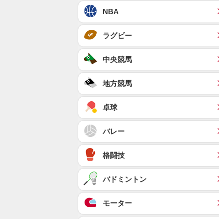
NBA
ラグビー
中央競馬
地方競馬
卓球
バレー
格闘技
バドミントン
モーター