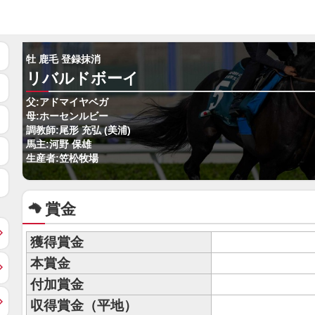
牡 鹿毛 登録抹消
リバルドボーイ
父:アドマイヤベガ
母:ホーセンルビー
調教師:尾形 充弘 (美浦)
馬主:河野 保雄
生産者:笠松牧場
賞金
獲得賞金
本賞金
付加賞金
収得賞金（平地）