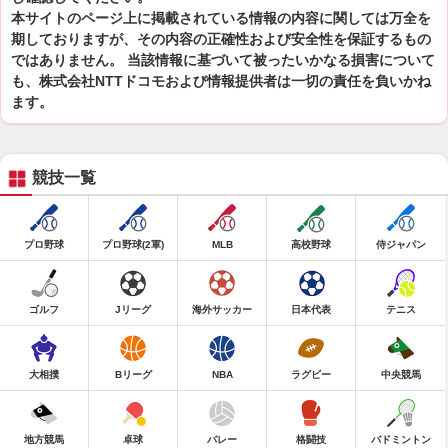
本サイトのページ上に掲載されている情報の内容に関しては万全を
期しておりますが、その内容の正確性および安全性を保証するもの
ではありません。 当該情報に基づいて被ったいかなる損害について
も、株式会社NTTドコモおよび情報提供者は一切の責任を負いかね
ます。
競技一覧
プロ野球
プロ野球(2軍)
MLB
高校野球
侍ジャパン
ゴルフ
Jリーグ
海外サッカー
日本代表
テニス
大相撲
Bリーグ
NBA
ラグビー
中央競馬
地方競馬
卓球
バレー
格闘技
バドミントン