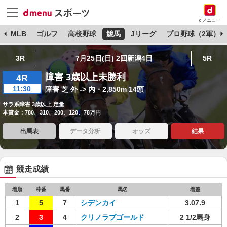
dメニュー
球
MLB
ゴルフ
高校野球
競馬
Jリーグ
プロ野球（2軍）
3R
7月25日(日) 2回新潟4日
5R
障害 3歳以上未勝利
4R
11:30
障害 芝 外 -> 内・2,850m 14頭
サラ系障害 3歳以上 定量
本賞金：780、310、200、120、78万円
出馬表
データ分析
オッズ
結果
競走成績
着順
枠番
馬番
馬名
着差
1
5
7
シデンカイ
3.07.9
2
3
4
クリノラブゴールド
2 1/2馬身