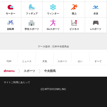
モーター
フィギュア
ウィンター
陸上
水泳
自転車
学生スポーツ
Doスポーツ
ビジネス
eスポーツ
データ提供：日本中央競馬会
TOP
ニュース
天気
スポーツ
占い
すべて
スポーツ
中央競馬
サイトご利用にあたって
(C) NTT DOCOMO, INC.