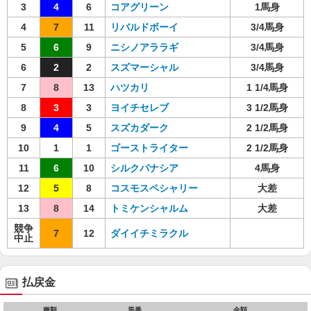
3
4
6
コアグリーン
1馬身
4
7
11
リバルドボーイ
3/4馬身
5
6
9
ニシノアララギ
3/4馬身
6
2
2
スズマーシャル
3/4馬身
7
8
13
ハツカリ
1 1/4馬身
8
3
3
ヨイチセレブ
3 1/2馬身
9
4
5
スズカダーク
2 1/2馬身
10
1
1
ゴーストライター
2 1/2馬身
11
6
10
シルクパナシア
4馬身
12
5
8
コスモスペシャリー
大差
13
8
14
トミケンシャルム
大差
競争
7
12
ダイイチミラクル
中止
払戻金
種類
馬番
金額