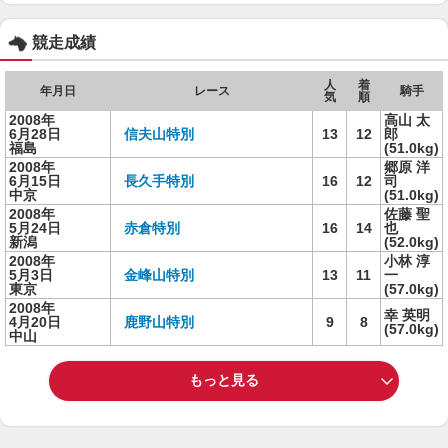
競走成績
人
着
年月日
レース
騎手
気
順
2008年
高山 太
6月28日
信夫山特別
13
12
郎
福島
(51.0kg)
2008年
郷原 洋
6月15日
長久手特別
16
12
司
中京
(51.0kg)
2008年
佐藤 聖
5月24日
赤倉特別
16
14
也
新潟
(52.0kg)
2008年
小林 淳
5月3日
金峰山特別
13
11
一
東京
(57.0kg)
2008年
幸 英明
4月20日
鹿野山特別
9
8
(57.0kg)
中山
もっと見る