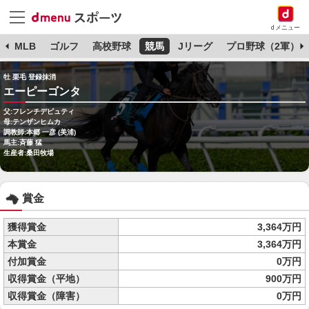
dメニュー
球
MLB
ゴルフ
高校野球
競馬
Jリーグ
プロ野球（2軍）
牡 栗毛 登録抹消
エーピーゴンタ
父:フレンチデピュティ
母:テンザンヒムカ
調教師:本郷 一彦 (美浦)
馬主:斉藤 猛
生産者:桑田牧場
賞金
獲得賞金
3,364万円
本賞金
3,364万円
付加賞金
0万円
収得賞金（平地）
900万円
収得賞金（障害）
0万円