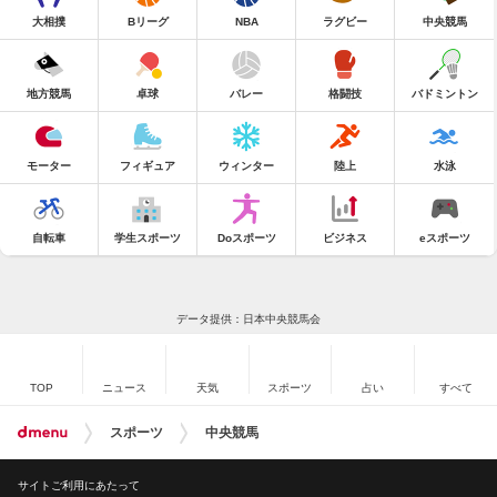
大相撲
Bリーグ
NBA
ラグビー
中央競馬
地方競馬
卓球
バレー
格闘技
バドミントン
モーター
フィギュア
ウィンター
陸上
水泳
自転車
学生スポーツ
Doスポーツ
ビジネス
eスポーツ
データ提供：日本中央競馬会
TOP
ニュース
天気
スポーツ
占い
すべて
スポーツ
中央競馬
サイトご利用にあたって