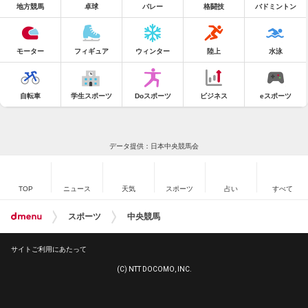
地方競馬
卓球
バレー
格闘技
バドミントン
モーター
フィギュア
ウィンター
陸上
水泳
自転車
学生スポーツ
Doスポーツ
ビジネス
eスポーツ
データ提供：日本中央競馬会
TOP
ニュース
天気
スポーツ
占い
すべて
スポーツ
中央競馬
サイトご利用にあたって
(C) NTT DOCOMO, INC.