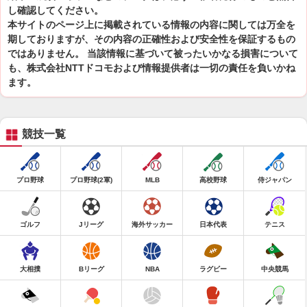
し確認してください。
本サイトのページ上に掲載されている情報の内容に関しては万全を
期しておりますが、その内容の正確性および安全性を保証するもの
ではありません。 当該情報に基づいて被ったいかなる損害について
も、株式会社NTTドコモおよび情報提供者は一切の責任を負いかね
ます。
競技一覧
プロ野球
プロ野球(2軍)
MLB
高校野球
侍ジャパン
ゴルフ
Jリーグ
海外サッカー
日本代表
テニス
大相撲
Bリーグ
NBA
ラグビー
中央競馬