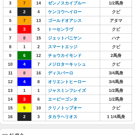
3
7
14
ゼンノスカイブルー
1/2馬身
4
2
4
ケンコウヘイロー
クビ
5
7
13
ゴールドオアシス
アタマ
6
3
5
トーセンラヴ
クビ
7
8
15
ジェットバニヤン
ハナ
8
1
2
スマートエッジ
クビ
9
6
12
チョウカイモンド
2馬身
10
4
7
メジロターキッシュ
クビ
11
8
16
ディスパーロ
3/4馬身
12
4
8
オリエントヒーロー
3/4馬身
13
1
1
ジャスミンフレイズ
1/2馬身
14
3
6
エーピーゴンタ
1/2馬身
15
5
10
クリノトップオー
クビ
16
2
3
タカラヘリオス
1 1/4馬身