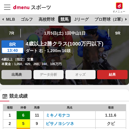
dメニュー
球
MLB
ゴルフ
高校野球
競馬
Jリーグ
プロ野球（2軍）
7R
1月5日(土) 1回中山1日
9R
4歳以上2勝クラス(1000万円以下)
8R
13:40
ダート 右・1,200m 16頭
4歳以上 ［指定］ 定量
本賞金：1,050、420、260、160、105万円
出馬表
データ分析
オッズ
結果
競走成績
着順
枠番
馬番
馬名
着差
1
6
11
ミキノモナコ
1.11.6
2
5
9
ピサノヨシツネ
クビ