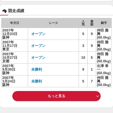
競走成績
人
着
年月日
レース
騎手
気
順
2007年
仲田 雅
12月23日
オープン
5
9
興
阪神
(60.0kg)
2007年
仲田 雅
11月17日
オープン
3
9
興
東京
(60.0kg)
2007年
仲田 雅
10月27日
オープン
10
5
興
京都
(60.0kg)
2007年
出津 孝
9月30日
未勝利
9
1
一
阪神
(60.0kg)
2007年
仲田 雅
3月24日
未勝利
5
7
興
阪神
(60.0kg)
もっと見る