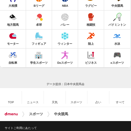
大相撲
Bリーグ
NBA
ラグビー
中央競馬
地方競馬
卓球
バレー
格闘技
バドミントン
モーター
フィギュア
ウィンター
陸上
水泳
自転車
学生スポーツ
Doスポーツ
ビジネス
eスポーツ
データ提供：日本中央競馬会
TOP
ニュース
天気
スポーツ
占い
すべて
スポーツ
中央競馬
サイトご利用にあたって