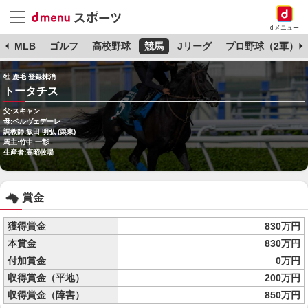
dメニュー
球
MLB
ゴルフ
高校野球
競馬
Jリーグ
プロ野球（2軍）
牡 鹿毛 登録抹消
トータチス
父:スキャン
母:ベルヴェデーレ
調教師:飯田 明弘 (栗東)
馬主:竹中 一彰
生産者:高昭牧場
賞金
獲得賞金
830万円
本賞金
830万円
付加賞金
0万円
収得賞金（平地）
200万円
収得賞金（障害）
850万円