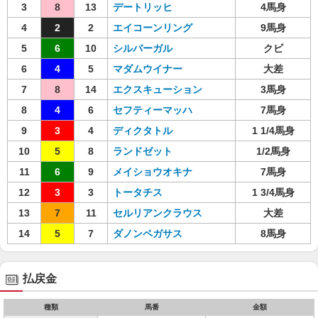
3
8
13
デートリッヒ
4馬身
4
2
2
エイコーンリング
9馬身
5
6
10
シルバーガル
クビ
6
4
5
マダムウイナー
大差
7
8
14
エクスキューション
3馬身
8
4
6
セフティーマッハ
7馬身
9
3
4
ディクタトル
1 1/4馬身
10
5
8
ランドゼット
1/2馬身
11
6
9
メイショウオキナ
7馬身
12
3
3
トータチス
1 3/4馬身
13
7
11
セルリアンクラウス
大差
14
5
7
ダノンペガサス
8馬身
払戻金
種類
馬番
金額