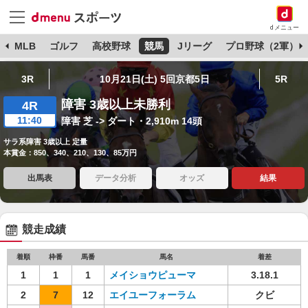
dメニュー
球
MLB
ゴルフ
高校野球
競馬
Jリーグ
プロ野球（2軍）
3R
10月21日(土) 5回京都5日
5R
障害 3歳以上未勝利
4R
11:40
障害 芝 -> ダート・2,910m 14頭
サラ系障害 3歳以上 定量
本賞金：850、340、210、130、85万円
出馬表
データ分析
オッズ
結果
競走成績
着順
枠番
馬番
馬名
着差
1
1
1
メイショウピューマ
3.18.1
2
7
12
エイユーフォーラム
クビ