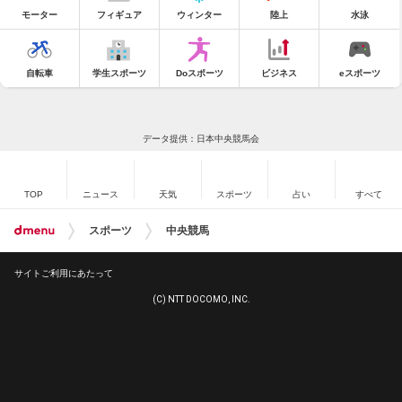
モーター
フィギュア
ウィンター
陸上
水泳
自転車
学生スポーツ
Doスポーツ
ビジネス
eスポーツ
データ提供：日本中央競馬会
TOP
ニュース
天気
スポーツ
占い
すべて
スポーツ
中央競馬
サイトご利用にあたって
(C) NTT DOCOMO, INC.