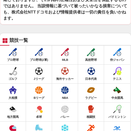
ではありません。 当該情報に基づいて被ったいかなる損害について
も、株式会社NTTドコモおよび情報提供者は一切の責任を負いかね
ます。
競技一覧
プロ野球
プロ野球(2軍)
MLB
高校野球
侍ジャパン
ゴルフ
Jリーグ
海外サッカー
日本代表
テニス
大相撲
Bリーグ
NBA
ラグビー
中央競馬
地方競馬
卓球
バレー
格闘技
バドミントン