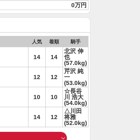
0万円
人気
着順
騎手
北沢 伸
14
14
也
(57.0kg)
芹沢 純
12
12
一
(53.0kg)
☆長谷
10
10
川 浩大
(54.0kg)
△川田
14
12
将雅
(52.0kg)