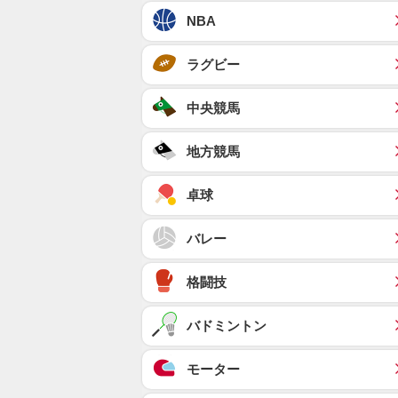
NBA
ラグビー
中央競馬
地方競馬
卓球
バレー
格闘技
バドミントン
モーター