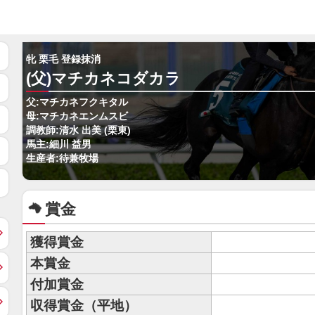
牝 栗毛 登録抹消
(父)マチカネコダカラ
父:マチカネフクキタル
母:マチカネエンムスビ
調教師:清水 出美 (栗東)
馬主:細川 益男
生産者:待兼牧場
賞金
獲得賞金
本賞金
付加賞金
収得賞金（平地）