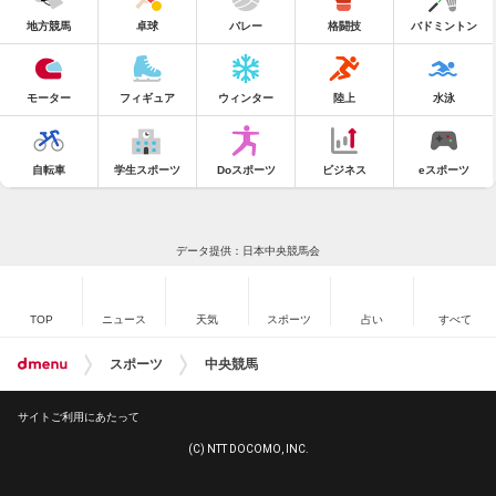
地方競馬
卓球
バレー
格闘技
バドミントン
モーター
フィギュア
ウィンター
陸上
水泳
自転車
学生スポーツ
Doスポーツ
ビジネス
eスポーツ
データ提供：日本中央競馬会
TOP
ニュース
天気
スポーツ
占い
すべて
スポーツ
中央競馬
サイトご利用にあたって
(C) NTT DOCOMO, INC.