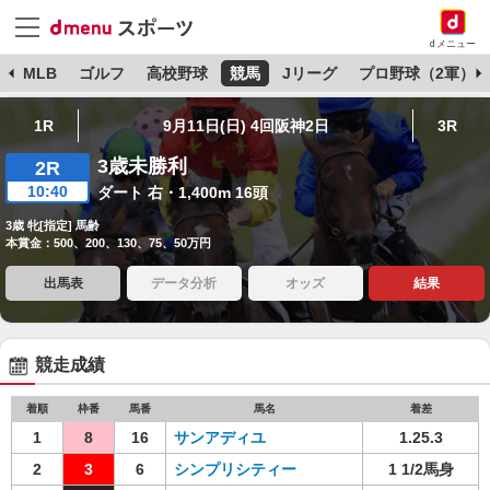
dメニュー
球
MLB
ゴルフ
高校野球
競馬
Jリーグ
プロ野球（2軍）
1R
9月11日(日) 4回阪神2日
3R
3歳未勝利
2R
10:40
ダート 右・1,400m 16頭
3歳 牝[指定] 馬齢
本賞金：500、200、130、75、50万円
出馬表
データ分析
オッズ
結果
競走成績
着順
枠番
馬番
馬名
着差
1
8
16
サンアディユ
1.25.3
2
3
6
シンプリシティー
1 1/2馬身