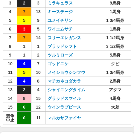
3
2
3
ミラキュラス
9馬身
4
7
13
キーステージ
1馬身
5
5
9
ユメイチリン
1 3/4馬身
6
3
5
ワイエムサチ
1馬身
7
7
14
スリーエレガンス
1 1/2馬身
8
1
1
ブラッドシフト
3 1/2馬身
9
1
2
ツルミローズ
5馬身
10
4
7
ゴッドニケ
クビ
11
5
10
メイショウシンフウ
1 3/4馬身
12
4
8
マチカネコダカラ
2馬身
13
2
4
シャイニングタイム
アタマ
14
8
15
グラッドスマイル
4馬身
15
6
12
ウインラブピース
大差
競争
6
11
マルカサファイヤ
中止