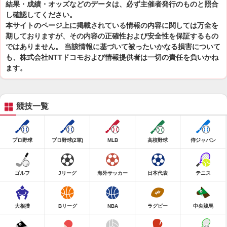
結果・成績・オッズなどのデータは、必ず主催者発行のものと照合
し確認してください。
本サイトのページ上に掲載されている情報の内容に関しては万全を
期しておりますが、その内容の正確性および安全性を保証するもの
ではありません。 当該情報に基づいて被ったいかなる損害について
も、株式会社NTTドコモおよび情報提供者は一切の責任を負いかね
ます。
競技一覧
プロ野球
プロ野球(2軍)
MLB
高校野球
侍ジャパン
ゴルフ
Jリーグ
海外サッカー
日本代表
テニス
大相撲
Bリーグ
NBA
ラグビー
中央競馬