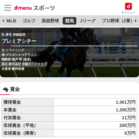
dメニュー
球
MLB
ゴルフ
高校野球
競馬
Jリーグ
プロ野球（2軍）
牡 栗毛 登録抹消
プレミアシチー
父:トワイニング
母:ブリズントゥアウィン
調教師:鹿戸 明 (栗東)
馬主:株式会社 友駿ホースクラブ
生産者:幌村牧場
賞金
獲得賞金
1,361万円
本賞金
1,350万円
付加賞金
11万円
収得賞金（平地）
200万円
収得賞金（障害）
0万円