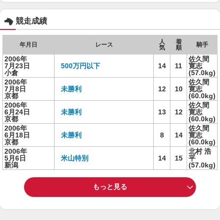
競走成績
人
着
年月日
レース
騎手
気
順
2006年
佐久間
7月23日
500万円以下
14
11
寛志
小倉
(57.0kg)
2006年
佐久間
7月8日
未勝利
12
10
寛志
京都
(60.0kg)
2006年
佐久間
6月24日
未勝利
13
12
寛志
京都
(60.0kg)
2006年
佐久間
6月18日
未勝利
8
14
寛志
京都
(60.0kg)
2006年
北村 浩
5月6日
米山特別
14
15
平
新潟
(57.0kg)
もっと見る