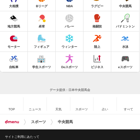
大相撲
Bリーグ
NBA
ラグビー
中央競馬
地方競馬
卓球
バレー
格闘技
バドミントン
モーター
フィギュア
ウィンター
陸上
水泳
自転車
学生スポーツ
Doスポーツ
ビジネス
eスポーツ
データ提供：日本中央競馬会
TOP
ニュース
天気
スポーツ
占い
すべて
スポーツ
中央競馬
サイトご利用にあたって