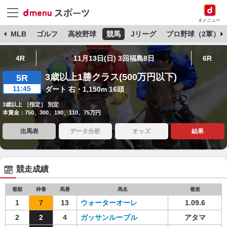
dメニュー
球
MLB
ゴルフ
高校野球
競馬
Jリーグ
プロ野球（2軍）
4R
11月13日(日) 3回福島8日
6R
3歳以上1勝クラス(500万円以下)
5R
11:45
ダート 右・1,150m 16頭
3歳以上 ［指定］ 別定
本賞金：750、300、190、110、75万円
出馬表
データ分析
オッズ
結果
競走成績
着順
枠番
馬番
馬名
着差
1
7
13
ウォーターオーレ
1.09.6
2
2
4
ガッサンルーブル
アタマ