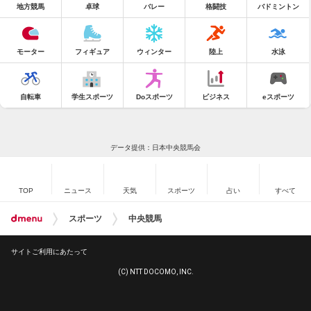
地方競馬
卓球
バレー
格闘技
バドミントン
モーター
フィギュア
ウィンター
陸上
水泳
自転車
学生スポーツ
Doスポーツ
ビジネス
eスポーツ
データ提供：日本中央競馬会
TOP
ニュース
天気
スポーツ
占い
すべて
スポーツ
中央競馬
サイトご利用にあたって
(C) NTT DOCOMO, INC.