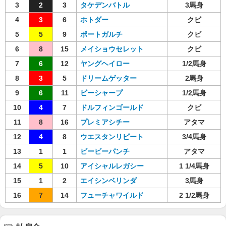
3
2
3
タケデンバトル
3馬身
4
3
6
ホトダー
クビ
5
5
9
ポートガルチ
クビ
6
8
15
メイショウセレット
クビ
7
6
12
ヤングヘイロー
1/2馬身
8
3
5
ドリームゲッター
2馬身
9
6
11
ビーシャープ
1/2馬身
10
4
7
ドルフィンゴールド
クビ
11
8
16
プレミアシチー
アタマ
12
4
8
ウエスタンリピート
3/4馬身
13
1
1
ビービーパンチ
アタマ
14
5
10
アイシャルレガシー
1 1/4馬身
15
1
2
エイシンベリンダ
3馬身
16
7
14
フューチャワイルド
2 1/2馬身