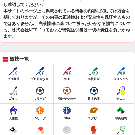
し確認してください。
本サイトのページ上に掲載されている情報の内容に関しては万全を
期しておりますが、その内容の正確性および安全性を保証するもの
ではありません。 当該情報に基づいて被ったいかなる損害について
も、株式会社NTTドコモおよび情報提供者は一切の責任を負いかね
ます。
競技一覧
プロ野球
プロ野球(2軍)
MLB
高校野球
侍ジャパン
ゴルフ
Jリーグ
海外サッカー
日本代表
テニス
大相撲
Bリーグ
NBA
ラグビー
中央競馬