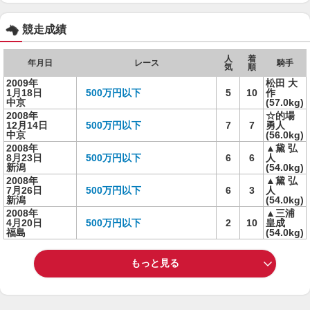
競走成績
人
着
年月日
レース
騎手
気
順
2009年
松田 大
1月18日
500万円以下
5
10
作
中京
(57.0kg)
2008年
☆的場
12月14日
500万円以下
7
7
勇人
中京
(56.0kg)
2008年
▲黛 弘
8月23日
500万円以下
6
6
人
新潟
(54.0kg)
2008年
▲黛 弘
7月26日
500万円以下
6
3
人
新潟
(54.0kg)
2008年
▲三浦
4月20日
500万円以下
2
10
皇成
福島
(54.0kg)
もっと見る