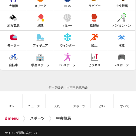
大相撲
Bリーグ
NBA
ラグビー
中央競馬
地方競馬
卓球
バレー
格闘技
バドミントン
モーター
フィギュア
ウィンター
陸上
水泳
自転車
学生スポーツ
Doスポーツ
ビジネス
eスポーツ
データ提供：日本中央競馬会
TOP
ニュース
天気
スポーツ
占い
すべて
スポーツ
中央競馬
サイトご利用にあたって