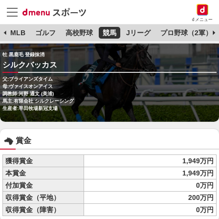
dメニュー
球
MLB
ゴルフ
高校野球
競馬
Jリーグ
プロ野球（2軍）
牡 黒鹿毛 登録抹消
シルクバッカス
父:ブライアンズタイム
母:ヴァイスオンアイス
調教師:河野 通文 (美浦)
馬主:有限会社 シルクレーシング
生産者:早田牧場新冠支場
賞金
獲得賞金
1,949万円
本賞金
1,949万円
付加賞金
0万円
収得賞金（平地）
200万円
収得賞金（障害）
0万円