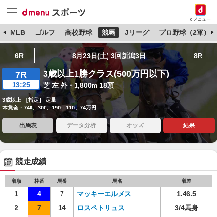
dメニュー
球
MLB
ゴルフ
高校野球
競馬
Jリーグ
プロ野球（2軍）
6R
8月23日(土) 3回新潟3日
8R
3歳以上1勝クラス(500万円以下)
7R
13:25
芝 左 外・1,800m 18頭
3歳以上 ［指定］ 定量
本賞金：740、300、190、110、74万円
出馬表
データ分析
オッズ
結果
競走成績
着順
枠番
馬番
馬名
着差
1
4
7
マッキーエルメス
1.46.5
2
7
14
ロスペトリュス
3/4馬身