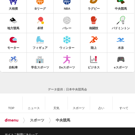
大相撲
Bリーグ
NBA
ラグビー
中央競馬
地方競馬
卓球
バレー
格闘技
バドミントン
モーター
フィギュア
ウィンター
陸上
水泳
自転車
学生スポーツ
Doスポーツ
ビジネス
eスポーツ
データ提供：日本中央競馬会
TOP
ニュース
天気
スポーツ
占い
すべて
スポーツ
中央競馬
サイトご利用にあたって