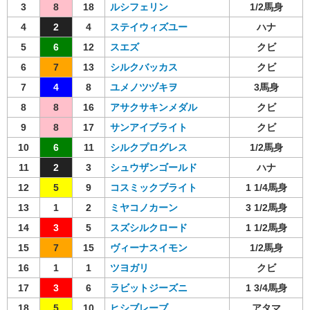
3
8
18
ルシフェリン
1/2馬身
4
2
4
ステイウィズユー
ハナ
5
6
12
スエズ
クビ
6
7
13
シルクバッカス
クビ
7
4
8
ユメノツヅキヲ
3馬身
8
8
16
アサクサキンメダル
クビ
9
8
17
サンアイブライト
クビ
10
6
11
シルクプログレス
1/2馬身
11
2
3
シュウザンゴールド
ハナ
12
5
9
コスミックブライト
1 1/4馬身
13
1
2
ミヤコノカーン
3 1/2馬身
14
3
5
スズシルクロード
1 1/2馬身
15
7
15
ヴィーナスイモン
1/2馬身
16
1
1
ツヨガリ
クビ
17
3
6
ラビットジーズニ
1 3/4馬身
18
5
10
ヒシブレーブ
アタマ