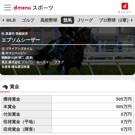
dメニュー
球
MLB
ゴルフ
高校野球
競馬
Jリーグ
プロ野球（2軍）
牡 黒鹿毛 登録抹消
エプソムシーザー
父:ブライアンズタイム
母:サマニベッピン
調教師:山内 研二 (栗東)
馬主:株式会社 ジャパン・ホースマン・クラブ
生産者:様似渡辺牧場
賞金
獲得賞金
505万円
本賞金
505万円
付加賞金
0万円
収得賞金（平地）
0万円
収得賞金（障害）
0万円