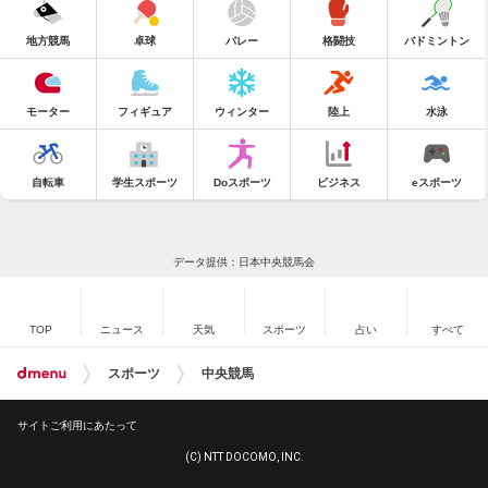
地方競馬
卓球
バレー
格闘技
バドミントン
モーター
フィギュア
ウィンター
陸上
水泳
自転車
学生スポーツ
Doスポーツ
ビジネス
eスポーツ
データ提供：日本中央競馬会
TOP
ニュース
天気
スポーツ
占い
すべて
スポーツ
中央競馬
サイトご利用にあたって
(C) NTT DOCOMO, INC.