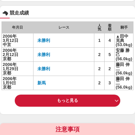
競走成績
人
着
年月日
レース
騎手
気
順
2006年
▲田中
3月12日
未勝利
1
4
克典
中京
(53.0kg)
2006年
安藤 勝
2月12日
未勝利
2
5
己
京都
(56.0kg)
2006年
藤田 伸
1月29日
未勝利
2
2
二
京都
(56.0kg)
2006年
藤田 伸
1月9日
新馬
2
3
二
京都
(56.0kg)
もっと見る
注意事項