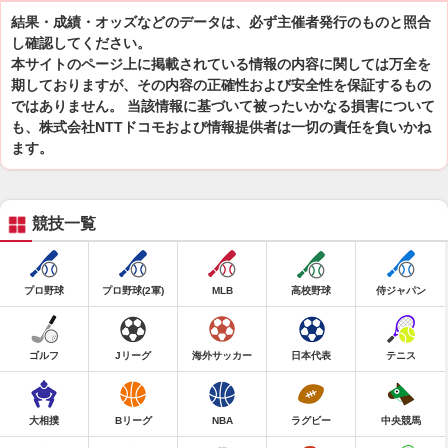
結果・成績・オッズなどのデータは、必ず主催者発行のものと照合
し確認してください。
本サイトのページ上に掲載されている情報の内容に関しては万全を
期しておりますが、その内容の正確性および安全性を保証するもの
ではありません。 当該情報に基づいて被ったいかなる損害について
も、株式会社NTTドコモおよび情報提供者は一切の責任を負いかね
ます。
競技一覧
プロ野球
プロ野球(2軍)
MLB
高校野球
侍ジャパン
ゴルフ
Jリーグ
海外サッカー
日本代表
テニス
大相撲
Bリーグ
NBA
ラグビー
中央競馬