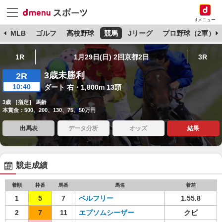
dメニュー
球
MLB
ゴルフ
高校野球
競馬
Jリーグ
プロ野球（2軍）
1R
1月29日(日) 2回京都2日
3R
3歳未勝利
2R
10:40
ダート 右・1,800m 13頭
3歳 ［指定］ 馬齢
本賞金：500、200、130、75、50万円
出馬表
データ分析
オッズ
結果
競走成績
着順
枠番
馬番
馬名
着差
1
5
7
ベルフリー
1.55.8
2
7
11
エプソムシーザー
クビ