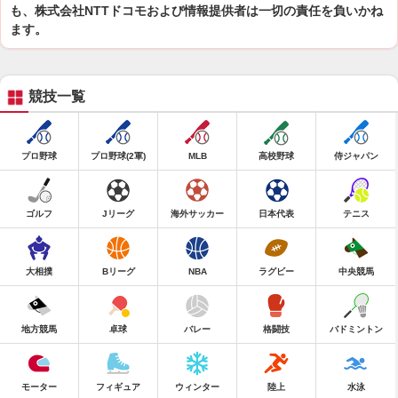
も、株式会社NTTドコモおよび情報提供者は一切の責任を負いかね
ます。
競技一覧
プロ野球
プロ野球(2軍)
MLB
高校野球
侍ジャパン
ゴルフ
Jリーグ
海外サッカー
日本代表
テニス
大相撲
Bリーグ
NBA
ラグビー
中央競馬
地方競馬
卓球
バレー
格闘技
バドミントン
モーター
フィギュア
ウィンター
陸上
水泳