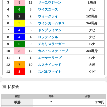
3
8
13
サーユウジーン
2馬身
4
6
8
ワイズユース
クビ
5
2
2
ウォークライ
1/2馬身
6
5
6
ウインカームネス
3/4馬身
7
4
5
ドンプライマシー
クビ
8
4
4
ロフティソル
クビ
9
6
9
チキリスラッガー
ハナ
10
8
12
カネトシスティーブ
3/4馬身
11
1
1
エーケーリープ
ハナ
12
7
10
ルスナイレッド
大差
13
3
3
スバルファイト
クビ
払戻金
種類
馬番
金額
単勝
7
170円