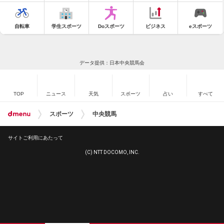
自転車
学生スポーツ
Doスポーツ
ビジネス
eスポーツ
データ提供：日本中央競馬会
TOP
ニュース
天気
スポーツ
占い
すべて
スポーツ
中央競馬
サイトご利用にあたって
(C) NTT DOCOMO, INC.