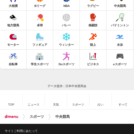
大相撲
Bリーグ
NBA
ラグビー
中央競馬
地方競馬
卓球
バレー
格闘技
バドミントン
モーター
フィギュア
ウィンター
陸上
水泳
自転車
学生スポーツ
Doスポーツ
ビジネス
eスポーツ
データ提供：日本中央競馬会
TOP
ニュース
天気
スポーツ
占い
すべて
スポーツ
中央競馬
サイトご利用にあたって