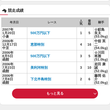
競走成績
人
着
年月日
レース
騎手
気
順
2007年
☆鮫島
1月20日
500万円以下
1
5
良太
小倉
(53.0kg)
2006年
中舘 英
12月17日
恵那特別
4
16
二
中京
(54.0kg)
2006年
☆川田
8月5日
500万円以下
3
5
将雅
函館
(51.0kg)
2006年
岩田 康
7月23日
美利河特別
3
10
誠
函館
(52.0kg)
2006年
藤岡 佑
7月8日
下北半島特別
2
6
介
函館
(52.0kg)
もっと見る