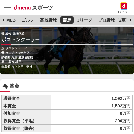
dメニュー
球
MLB
ゴルフ
高校野球
競馬
Jリーグ
プロ野球（2軍）
牝 鹿毛 登録抹消
ボストンクーラー
父:ボストンハーバー
母:タニノマウナケア
調教師:角居 勝彦 (栗東)
馬主:谷水 雄三
生産者:カントリー牧場
賞金
獲得賞金
1,592万円
本賞金
1,592万円
付加賞金
0万円
収得賞金（平地）
200万円
収得賞金（障害）
0万円