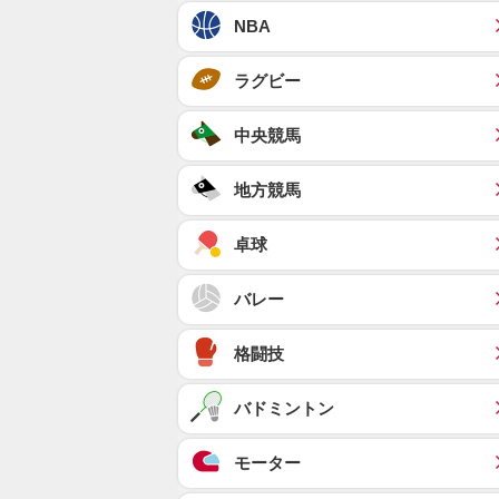
NBA
ラグビー
中央競馬
地方競馬
卓球
バレー
格闘技
バドミントン
モーター