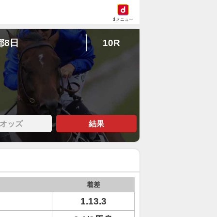
dメニュー
都8日
10R
オッズ
結果
着差
1.13.3