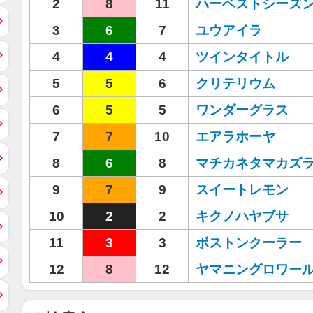
2
8
11
ハーベストシーズ
3
6
7
ユウアイラ
4
4
4
ツインタイトル
5
5
6
クリテリウム
6
5
5
ワンダーグラス
7
7
10
エアラホーヤ
8
6
8
マチカネタマカズ
9
7
9
スイートレモン
10
2
2
キクノハヤブサ
11
3
3
ボストンクーラー
12
8
12
ヤマニングロワー