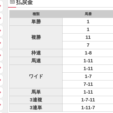
払戻金
種類
馬番
単勝
1
1
複勝
11
7
枠連
1-8
馬連
1-11
1-11
ワイド
1-7
7-11
馬単
1-11
3連複
1-7-11
3連単
1-11-7