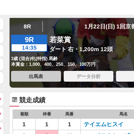
8R
1月22日(日) 1回京
9R
若菜賞
14:35
ダート 右・1,200m 12頭
3歳 (混合)牝(特指) 馬齢
本賞金：1,000、400、250、150、100万円
出馬表
データ分析
競走成績
着順
枠番
馬番
馬名
1
1
1
テイエムヒスイ