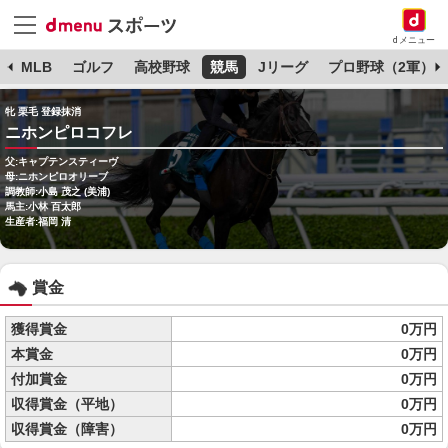
dメニュー
球
MLB
ゴルフ
高校野球
競馬
Jリーグ
プロ野球（2軍）
牝 栗毛 登録抹消
ニホンピロコフレ
父:キャプテンスティーヴ
母:ニホンピロオリーブ
調教師:小島 茂之 (美浦)
馬主:小林 百太郎
生産者:福岡 清
賞金
獲得賞金
0万円
本賞金
0万円
付加賞金
0万円
収得賞金（平地）
0万円
収得賞金（障害）
0万円