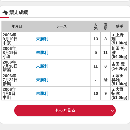
競走成績
人
着
年月日
レース
騎手
気
順
2006年
▲上野
9月10日
未勝利
13
8
翔
中京
(51.0kg)
2006年
川田 将
8月19日
未勝利
5
11
雅
小倉
(54.0kg)
2006年
吉田 豊
7月30日
未勝利
11
6
(54.0kg)
新潟
2006年
▲塚田
7月22日
未勝利
-
除
祥雄
新潟
(51.0kg)
2006年
▲大野
4月9日
未勝利
10
9
拓弥
中山
(51.0kg)
もっと見る