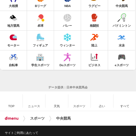
大相撲
Bリーグ
NBA
ラグビー
中央競馬
地方競馬
卓球
バレー
格闘技
バドミントン
モーター
フィギュア
ウィンター
陸上
水泳
自転車
学生スポーツ
Doスポーツ
ビジネス
eスポーツ
データ提供：日本中央競馬会
TOP
ニュース
天気
スポーツ
占い
すべて
スポーツ
中央競馬
サイトご利用にあたって