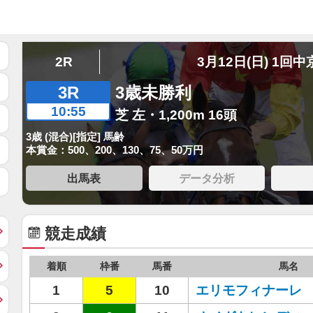
2R
3月12日(日) 1回中
3R
3歳未勝利
10:55
芝 左・1,200m 16頭
3歳 (混合)[指定] 馬齢
本賞金：500、200、130、75、50万円
出馬表
データ分析
競走成績
着順
枠番
馬番
馬名
1
5
10
エリモフィナーレ