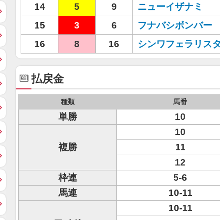
14
5
9
ニューイザナミ
15
3
6
フナバシボンバー
16
8
16
シンワフェラリス
払戻金
種類
馬番
単勝
10
10
複勝
11
12
枠連
5-6
馬連
10-11
10-11