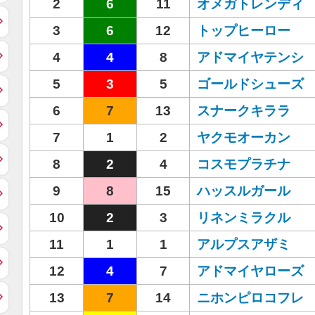
2
6
11
オメガトレンディ
3
6
12
トップヒーロー
4
4
8
アドマイヤテンシ
5
3
5
ゴールドシューズ
6
7
13
スナークキララ
7
1
2
ヤクモオーカン
8
2
4
コスモプラチナ
9
8
15
ハッスルガール
10
2
3
リネンミラクル
11
1
1
アルプスアザミ
12
4
7
アドマイヤローズ
13
7
14
ニホンピロコフレ