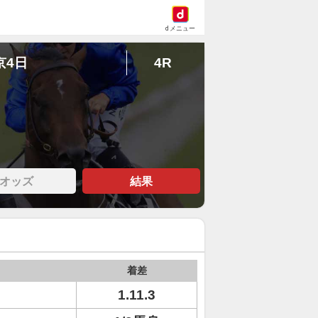
dメニュー
京4日
4R
オッズ
結果
着差
1.11.3