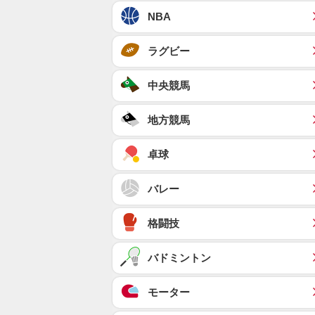
NBA
ラグビー
中央競馬
地方競馬
卓球
バレー
格闘技
バドミントン
モーター