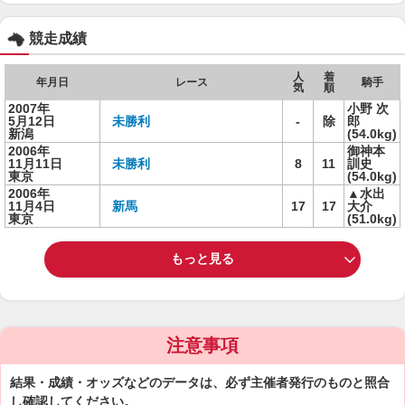
競走成績
人
着
年月日
レース
騎手
気
順
2007年
小野 次
5月12日
未勝利
-
除
郎
新潟
(54.0kg)
2006年
御神本
11月11日
未勝利
8
11
訓史
東京
(54.0kg)
2006年
▲水出
11月4日
新馬
17
17
大介
東京
(51.0kg)
もっと見る
注意事項
結果・成績・オッズなどのデータは、必ず主催者発行のものと照合
し確認してください。