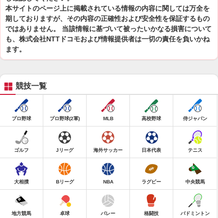
本サイトのページ上に掲載されている情報の内容に関しては万全を
期しておりますが、その内容の正確性および安全性を保証するもの
ではありません。 当該情報に基づいて被ったいかなる損害について
も、株式会社NTTドコモおよび情報提供者は一切の責任を負いかね
ます。
競技一覧
プロ野球
プロ野球(2軍)
MLB
高校野球
侍ジャパン
ゴルフ
Jリーグ
海外サッカー
日本代表
テニス
大相撲
Bリーグ
NBA
ラグビー
中央競馬
地方競馬
卓球
バレー
格闘技
バドミントン