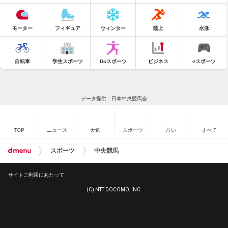
モーター
フィギュア
ウィンター
陸上
水泳
自転車
学生スポーツ
Doスポーツ
ビジネス
eスポーツ
データ提供：日本中央競馬会
TOP
ニュース
天気
スポーツ
占い
すべて
スポーツ
中央競馬
サイトご利用にあたって
(C) NTT DOCOMO, INC.