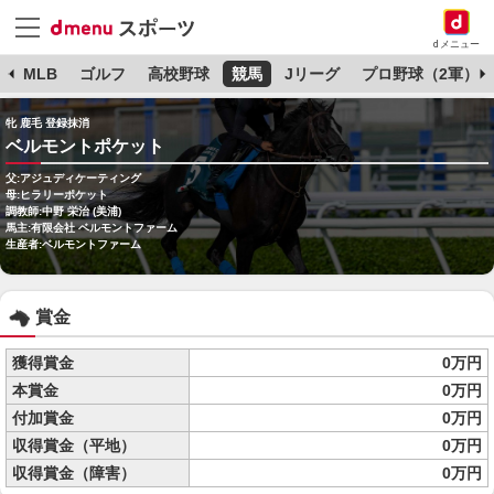
dメニュー
球
MLB
ゴルフ
高校野球
競馬
Jリーグ
プロ野球（2軍）
牝 鹿毛 登録抹消
ベルモントポケット
父:アジュディケーティング
母:ヒラリーポケット
調教師:中野 栄治 (美浦)
馬主:有限会社 ベルモントファーム
生産者:ベルモントファーム
賞金
獲得賞金
0万円
本賞金
0万円
付加賞金
0万円
収得賞金（平地）
0万円
収得賞金（障害）
0万円