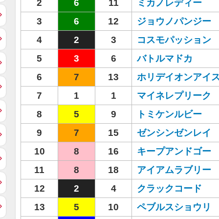
2
6
11
ミカノレディー
3
6
12
ジョウノパンジー
4
2
3
コスモパッション
5
3
6
バトルマドカ
6
7
13
ホリデイオンアイ
7
1
1
マイネレプリーク
8
5
9
トミケンルビー
9
7
15
ゼンシンゼンレイ
10
8
16
キープアンドゴー
11
8
18
アイアムラブリー
12
2
4
クラックコード
13
5
10
ペブルスショウリ