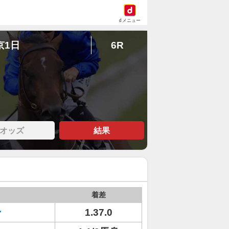
dメニュー
京1日
6R
オッズ
結果
着差
ン
1.37.0