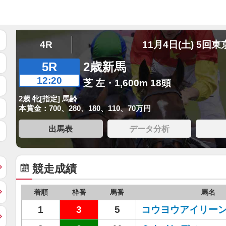
4R
11月4日(土) 5回東
5R
2歳新馬
12:20
芝 左・1,600m 18頭
2歳 牝[指定] 馬齢
本賞金：700、280、180、110、70万円
出馬表
データ分析
競走成績
着順
枠番
馬番
馬名
1
3
5
コウヨウアイリー