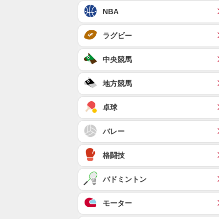
NBA
ラグビー
中央競馬
地方競馬
卓球
バレー
格闘技
バドミントン
モーター