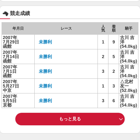
競走成績
人
着
年月日
レース
騎手
気
順
2007年
古川 吉
7月29日
未勝利
1
9
洋
函館
(54.0kg)
2007年
古川 吉
7月14日
未勝利
2
5
洋
函館
(54.0kg)
2007年
古川 吉
7月1日
未勝利
3
2
洋
函館
(54.0kg)
2007年
△北村
5月27日
未勝利
1
3
友一
中京
(52.0kg)
2007年
古川 吉
5月5日
未勝利
3
6
洋
京都
(54.0kg)
もっと見る