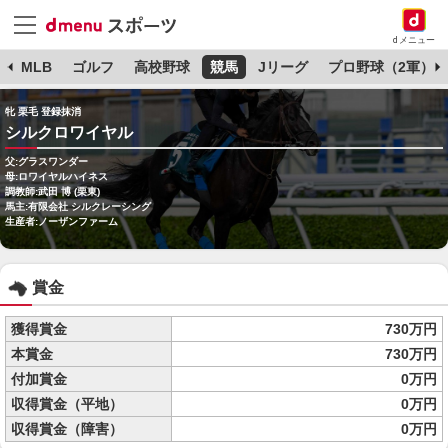
dメニュー
球
MLB
ゴルフ
高校野球
競馬
Jリーグ
プロ野球（2軍）
牝 栗毛 登録抹消
シルクロワイヤル
父:グラスワンダー
母:ロワイヤルハイネス
調教師:武田 博 (栗東)
馬主:有限会社 シルクレーシング
生産者:ノーザンファーム
賞金
獲得賞金
730万円
本賞金
730万円
付加賞金
0万円
収得賞金（平地）
0万円
収得賞金（障害）
0万円