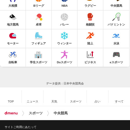
大相撲
Bリーグ
NBA
ラグビー
中央競馬
地方競馬
卓球
バレー
格闘技
バドミントン
モーター
フィギュア
ウィンター
陸上
水泳
自転車
学生スポーツ
Doスポーツ
ビジネス
eスポーツ
データ提供：日本中央競馬会
TOP
ニュース
天気
スポーツ
占い
すべて
スポーツ
中央競馬
サイトご利用にあたって